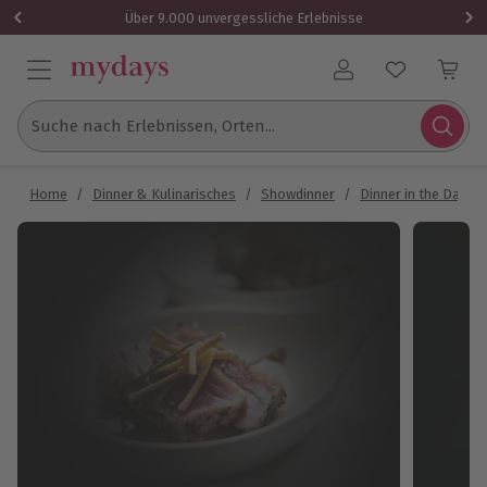
Über 9.000 unvergessliche Erlebnisse
Benutzerkonto
Suche nach Erlebnissen, Orten...
Home
/
Dinner & Kulinarisches
/
Showdinner
/
Dinner in the Dark