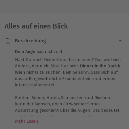
Alles auf einen Blick
Beschreibung
Dein Auge isst nicht mit
Hast Du noch Deine Sinne beisammen? Das wird sich
ändern, denn ein Sinn hat beim
Dinner in the Dark
in
Wien
nichts zu suchen, Dein Sehsinn. Lass Dich auf
das außergewöhnliche Experiment ein und erlebe
intensive Momente!
Fühlen, Sehen, Hören, Schmecken und Riechen
kann der Mensch, doch 80 % seiner Sinnes-
Auslastung geschieht über die Augen. Das bedeutet
gleichzeitig, dass Deine vier anderen Sinne
Mehr Lesen
übertüncht werden von dem was Du siehst. Beim