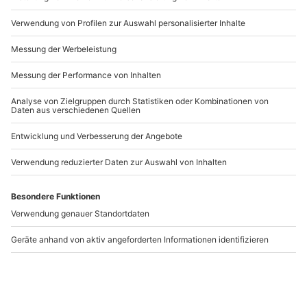
Artikelnummer
:
37401
Andere Produkte entdecken
-15% CLUB DEAL
Spirits & Food Tasting
Rum Tasting und
Wien
Herstellung Wien
Wien
Wien
1 Person
1 Person
94,90 CHF
99,90 CHF