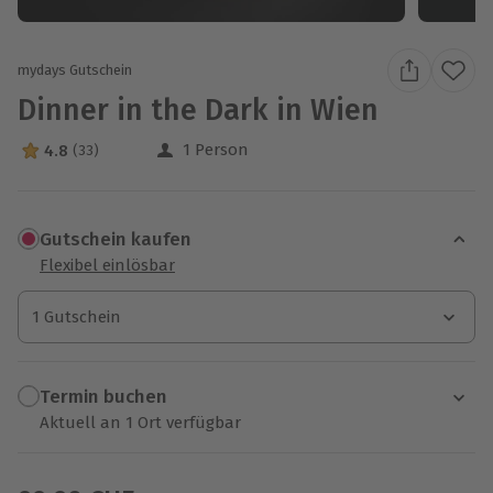
mydays Gutschein
Dinner in the Dark in Wien
1 Person
4.8
(33)
4.8 Sterne von 5 aus 33 Bewertungen
Gutschein kaufen
Flexibel einlösbar
1 Gutschein
1 Gutschein
1 Gutschein
Termin buchen
Aktuell an 1 Ort verfügbar
Wähle im nächsten Schritt einen Termin aus