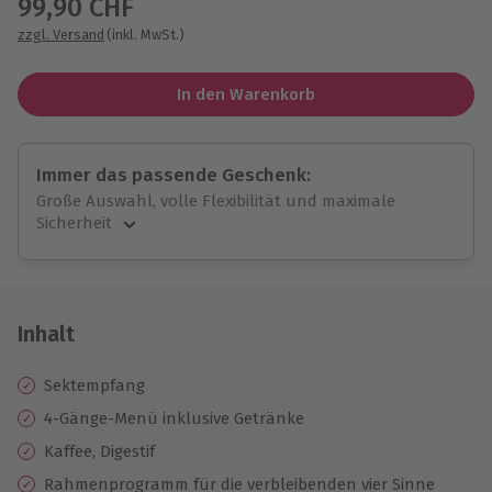
99,90 CHF
zzgl. Versand
(inkl. MwSt.)
In den Warenkorb
Immer das passende Geschenk:
Große Auswahl, volle Flexibilität und maximale
Sicherheit
Große Auswahl
Über 9.000 unvergessliche Erlebnisse.
Volle Flexibilität
Jeder Gutschein für alle Erlebnisse einlösbar.
Inhalt
Maximale Sicherheit
10 Jahre gültig & verlängerbar.
Sektempfang
4-Gänge-Menü inklusive Getränke
Kaffee, Digestif
Rahmenprogramm für die verbleibenden vier Sinne