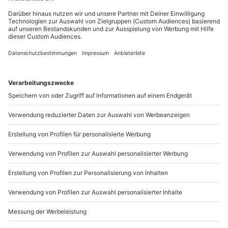
Du möchtest als Firma bestellen?
Sichere Dir attraktive Firmenkunden Vorteile.
+49 89 / 21 12 90 20
Mo-Fr: 9-17 Uhr
b2b@mydays.de
www.b2b.mydays.de/
Artikelnummer
:
58152
Andere Produkte entdecken