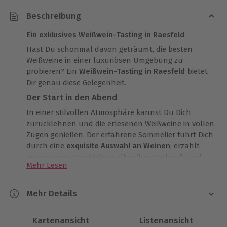
Beschreibung
Ein exklusives Weißwein-Tasting in Raesfeld
Hast Du schonmal davon geträumt, die besten
Weißweine in einer luxuriösen Umgebung zu
probieren? Ein
Weißwein-Tasting in Raesfeld
bietet
Dir genau diese Gelegenheit.
Der Start in den Abend
In einer stilvollen Atmosphäre kannst Du Dich
zurücklehnen und die erlesenen Weißweine in vollen
Zügen genießen. Der erfahrene Sommelier führt Dich
durch eine
exquisite Auswahl an Weinen
, erzählt
interessante Geschichten über ihre Herkunft und
Mehr Lesen
Herstellung und gibt nützliche Tipps zum perfekten
Verkosten. So wirst Du zum echten Weinkenner.
Mehr Details
Eine Geschmacksexplosion
Die spritzigen Weißweine nehmen Deine
Dauer
Kartenansicht
Listenansicht
Geschmacksknospen auf eine spannende Reise
Ca. 3 Stunden