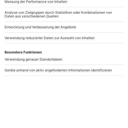
-15% CLUB DEAL
-15% CLUB DEAL
Rotwein Tasting im
Weinseminar mit
Schloss Raesfeld
Maschinenvorführung
Perg
Raesfeld
Perg
1 Person
1 Person
69,90 CHF
104,90 CHF
Newsletter abonnieren und 10 CHF Rabatt sichern
Abonnieren