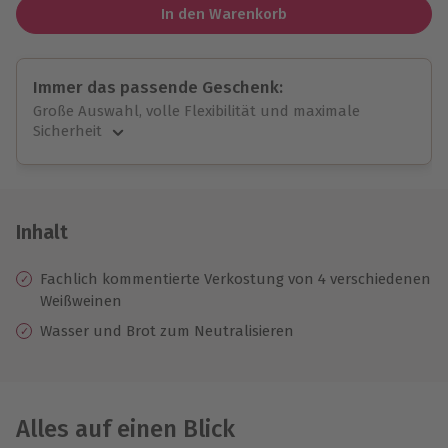
In den Warenkorb
Immer das passende Geschenk:
Große Auswahl, volle Flexibilität und maximale
Sicherheit
Große Auswahl
Über 9.000 unvergessliche Erlebnisse.
Volle Flexibilität
Jeder Gutschein für alle Erlebnisse einlösbar.
Inhalt
Maximale Sicherheit
10 Jahre gültig & verlängerbar.
Fachlich kommentierte Verkostung von 4 verschiedenen
Weißweinen
Wasser und Brot zum Neutralisieren
Alles auf einen Blick