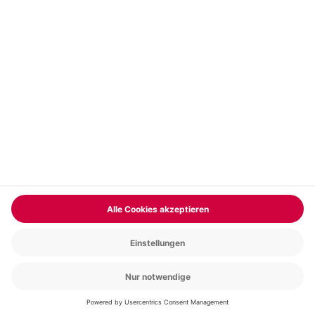
Vertrag widerrufen
FAQs
Kontakt
Zahlungsarten
Über uns
Magazin
Jobs & Karriere
Partnerprogramm
Versand und Lieferung
Presse
AGB
Cookie Einstellungen
Datenschutz
Nutzungsbedingungen
Online-Marktplatz
Barrierefreiheit
Compliance
Impressum
RECHNUNG