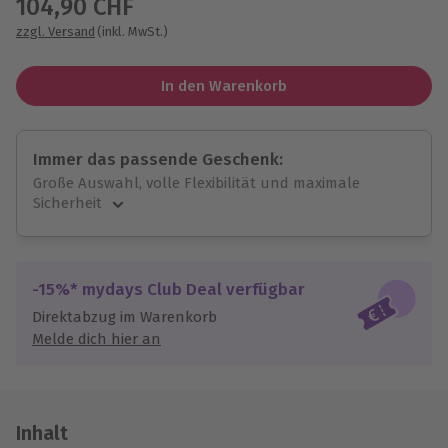
104,90 CHF
zzgl. Versand
(inkl. MwSt.)
In den Warenkorb
Immer das passende Geschenk:
Große Auswahl, volle Flexibilität und maximale
Sicherheit
Große Auswahl
Über 9.000 unvergessliche Erlebnisse.
Volle Flexibilität
-15%* mydays Club Deal verfügbar
Jeder Gutschein für alle Erlebnisse einlösbar.
Direktabzug im Warenkorb
Maximale Sicherheit
Melde dich hier an
10 Jahre gültig & verlängerbar.
Inhalt