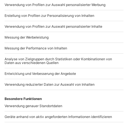
Mo-Fr: 9-17 Uhr
b2b@mydays.de
www.b2b.mydays.de/
Artikelnummer
:
247
Andere Produkte entdecken
-15% CLUB DEAL
Dinner in the Dark in
Spirits & Food Tasting