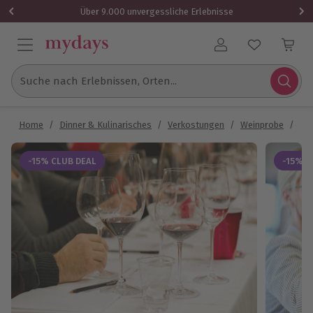
Über 9.000 unvergessliche Erlebnisse
Benutzerkonto
Suche nach Erlebnissen, Orten...
Home
/
Dinner & Kulinarisches
/
Verkostungen
/
Weinprobe
/
Wei
-15% CLUB DEAL
-15% C