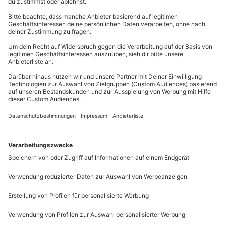
Gutschein gültig für 1 Person
Kontakt & FAQ
Gruppengröße: 6-12 Personen
mydays
GmbH
Mühldorfstraße 8
81671
München
Du erreichst uns telefonisch zu folgenden Zeiten,
außer an bundesweiten Feiertagen:
Mo-Fr: 8-20 Uhr | Sa: 10-16 Uhr
Du möchtest als Firma bestellen?
Sichere Dir attraktive Firmenkunden Vorteile.
+49 89 / 21 12 90 20
Mo-Fr: 9-17 Uhr
b2b@mydays.de