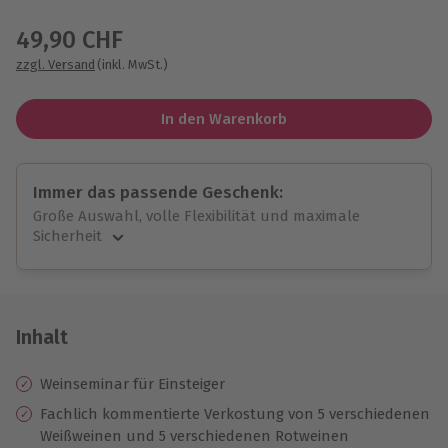
Wähle im nächsten Schritt einen Termin aus
49,90 CHF
zzgl. Versand
(inkl. MwSt.)
In den Warenkorb
Immer das passende Geschenk:
Große Auswahl, volle Flexibilität und maximale
Sicherheit
Große Auswahl
Über 9.000 unvergessliche Erlebnisse.
Volle Flexibilität
Jeder Gutschein für alle Erlebnisse einlösbar.
Inhalt
Maximale Sicherheit
10 Jahre gültig & verlängerbar.
Weinseminar für Einsteiger
Fachlich kommentierte Verkostung von 5 verschiedenen
Weißweinen und 5 verschiedenen Rotweinen