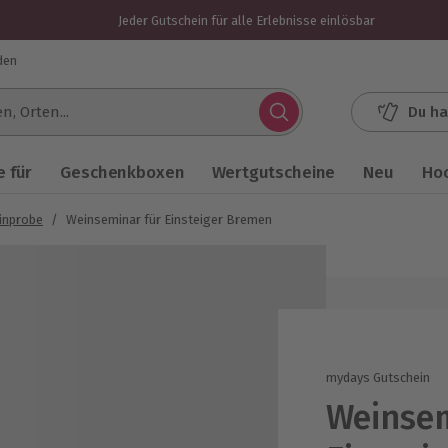
Jeder Gutschein für alle Erlebnisse einlösbar
den
Du ha
.
 für
Geschenkboxen
Wertgutscheine
Neu
Ho
inprobe
/
Weinseminar für Einsteiger Bremen
mydays Gutschein
Weinsem