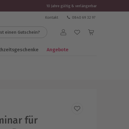
10 Jahre gültig & verlängerbar
Kontakt
0840 69 32 97
st einen Gutschein?
Benutzerkonto
chzeitsgeschenke
Angebote
inar für