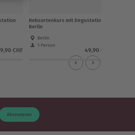
station
Rebsortenkurs mit Degustation
Rebsor
Berlin
Münste
Berlin
Mün
1 Person
1 Pe
9,90 CHF
49,90 CHF
Abonnieren