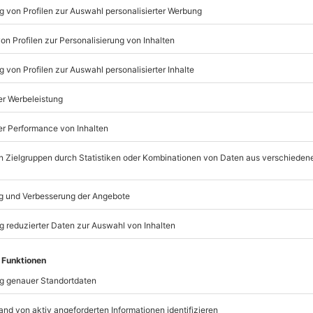
Listenansicht
© OpenStreetMaps
icht
rfügbar
mydays
GmbH
Mühldorfstraße 8
81671
München
eiten, außer an bundesweiten