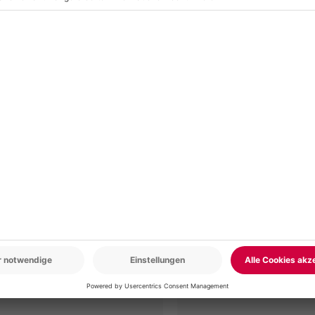
r: 9-17 Uhr
www.b2b.mydays.de/
en
5% CLUB DEAL
-15% CLUB DEAL