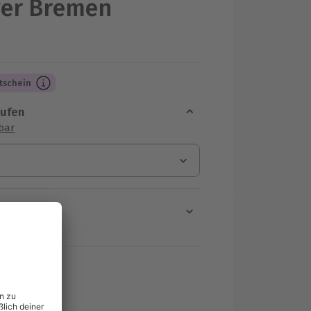
ger Bremen
tschein
aufen
sbar
en
rt verfügbar
ten Schritt einen Termin aus
F
MwSt.)