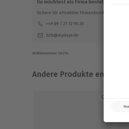
Du möchtest als Firma bestellen?
Sichere Dir attraktive Firmenkunden Vorteile.
+49 89 / 21 12 90 20
Mo-F
b2b@mydays.de
Artikelnummer
:
56214
Andere Produkte entdeck
-1