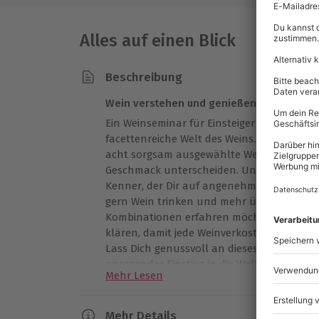
Alles auf einen Blick
Beschreibung
Wein verstehen und genießen – Dein Einst
Ein Weinseminar für Einsteiger in Bremen sc
facettenreiche Welt des Weins. In entspan
acht sorgsam ausgewählte Weine und lerns
Geschmack unterscheiden. Unterstützt wir
Kenner, der Dir auf angenehme Weise Wissen 
gern Wein trinken und mehr über Herkunf
Kombinationen erfahren möchten. Wasser u
klären, damit jede Weinverkostung ihren v
Lass Dich genussvoll an dieses vielseitige
anregender Einstieg in die Welt des Genusse
Mehr Lesen
Mehr Details