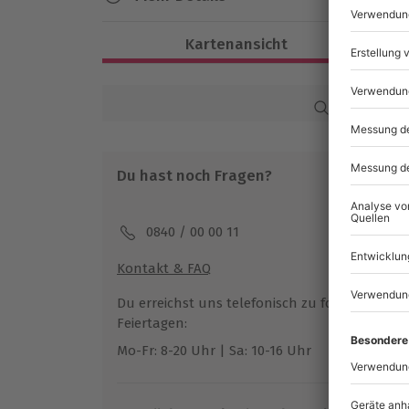
Dauer
Kartenansicht
Ca. 2,5 Stunden
Verfügbarkeit / Termine
Karte in Großans
Ganzjährig zu bestimmten Terminen ve
Du hast noch Fragen?
Teilnahmebedingungen
Mindestalter: 18 Jahre
0840 / 00 00 11
Teilnehmer
Kontakt & FAQ
Gutschein gültig für 1 Person
Gruppengröße: 6-12 Personen
Du erreichst uns telefonisch zu folgenden Z
Feiertagen:
Mo-Fr: 8-20 Uhr | Sa: 10-16 Uhr