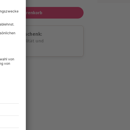
In den Warenkorb
assende Geschenk:
volle Flexibilität und
rheit
wahl
unvergessliche
lität
hein für alle Erlebnisse
icherheit
ltig & verlängerbar.