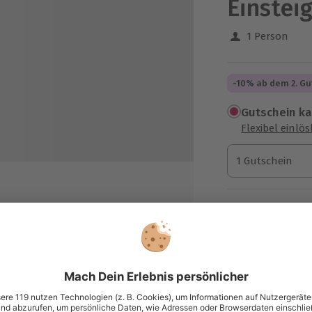
Einstei
1 Person
-10% ab dem 2. Gu
Gutschein k
Flexibel einlö
1 Gutschein
1 Gutschein
1 Gutschein
Termin buch
Aktuell an 1 O
rschiedenen Weinen
Wähle im nächs
enen Rebsorten und deren
49,90 CH
zzgl. Versand
(inkl. 