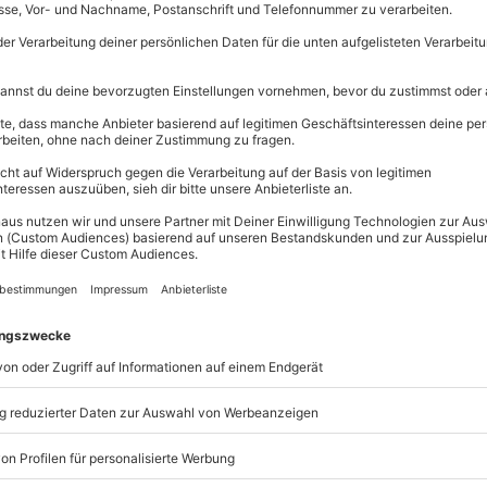
Immer das p
Große Auswahl, 
ieg beginnt!
maximale Siche
henkt Dir erste Einblicke in die
Große Aus
nter Atmosphäre probierst Du
Über 9.000 
t, wie sich Rebsorten im
Erlebnisse.
st Du dabei von einem erfahrenen
Volle Flexibi
vermittelt – perfekt für alle, die
Jeder Gutsc
t, Aromen und passende
einlösbar.
nd Brot helfen, die Sinne zu
Maximale S
ollen Charakter entfalten kann.
10 Jahre gü
 Thema heranführen – ein
s wartet bereits auf Dich.