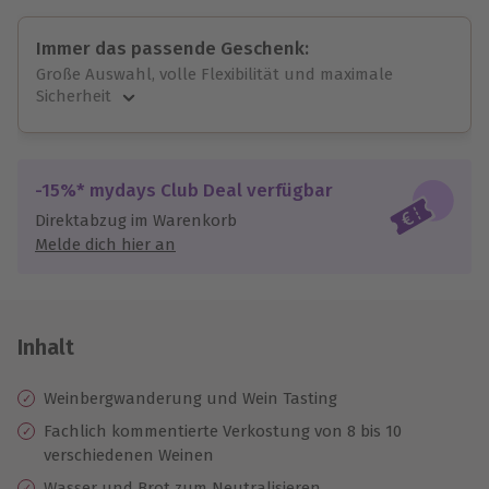
Immer das passende Geschenk:
Große Auswahl, volle Flexibilität und maximale
Sicherheit
Große Auswahl
Über 9.000 unvergessliche Erlebnisse.
Volle Flexibilität
-15%* mydays Club Deal verfügbar
Jeder Gutschein für alle Erlebnisse einlösbar.
Direktabzug im Warenkorb
Maximale Sicherheit
Melde dich hier an
10 Jahre gültig & verlängerbar.
Inhalt
Weinbergwanderung und Wein Tasting
Fachlich kommentierte Verkostung von 8 bis 10
verschiedenen Weinen
Wasser und Brot zum Neutralisieren