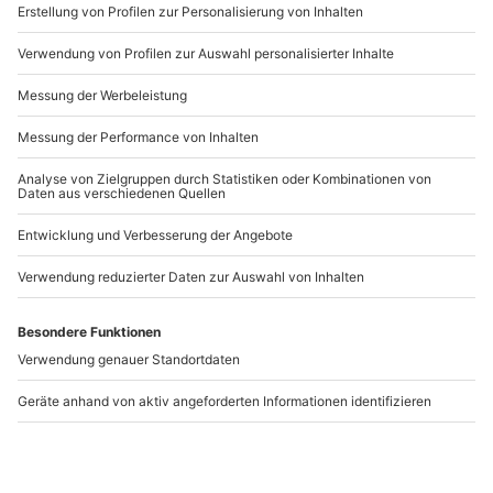
www.b2b.mydays.de/
Artikelnummer
:
47758
Andere Produkte entdecken
Weinbergtour mit
Weinseminar für
Verkostung in Zürich
Einsteiger Münster
Zürich - Au
Münster