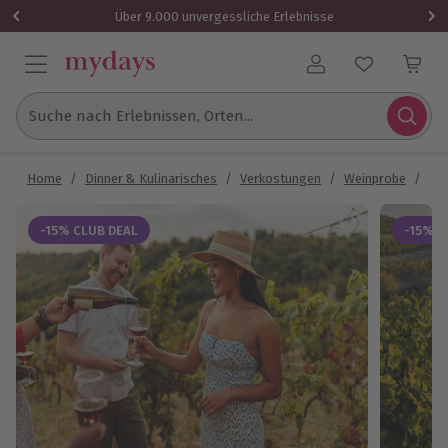
Über 9.000 unvergessliche Erlebnisse
Benutzerkonto
Suche nach Erlebnissen, Orten...
Home
/
Dinner & Kulinarisches
/
Verkostungen
/
Weinprobe
/
We
-15% CLUB DEAL
-15% C