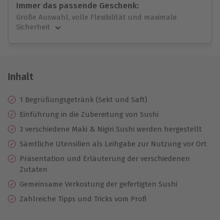
Immer das passende Geschenk:
Große Auswahl, volle Flexibilität und maximale
Sicherheit
Große Auswahl
Über 9.000 unvergessliche Erlebnisse.
Volle Flexibilität
Jeder Gutschein für alle Erlebnisse einlösbar.
Inhalt
Maximale Sicherheit
10 Jahre gültig & verlängerbar.
1 Begrüßungsgetränk (Sekt und Saft)
Einführung in die Zubereitung von Sushi
3 verschiedene Maki & Nigiri Sushi werden hergestellt
Sämtliche Utensilien als Leihgabe zur Nutzung vor Ort
Präsentation und Erläuterung der verschiedenen
Zutaten
Gemeinsame Verkostung der gefertigten Sushi
Zahlreiche Tipps und Tricks vom Profi