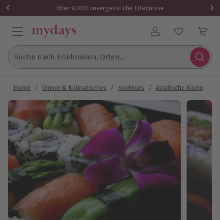
Über 9.000 unvergessliche Erlebnisse
Benutzerkonto
Suche nach Erlebnissen, Orten...
Home
/
Dinner & Kulinarisches
/
Kochkurs
/
Asiatische Küche
/
S