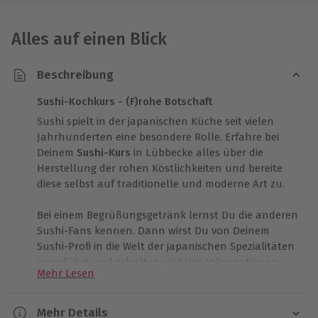
Alles auf einen Blick
Beschreibung
Sushi-Kochkurs - (F)rohe Botschaft
Sushi spielt in der japanischen Küche seit vielen
Jahrhunderten eine besondere Rolle. Erfahre bei
Deinem
Sushi-Kurs
in Lübbecke alles über die
Herstellung der rohen Köstlichkeiten und bereite
diese selbst auf traditionelle und moderne Art zu.
Bei einem Begrüßungsgetränk lernst Du die anderen
Sushi-Fans kennen. Dann wirst Du von Deinem
Sushi-Profi in die Welt der japanischen Spezialitäten
eingeführt und erhalten wichtige Informationen
Mehr Lesen
rund um Fisch und Reis. Mit diesen Informationen
gestärkt startest Du Deine ersten Selbstversuche. Du
rollst, formst und presst Deine eigenen Sushi. Dabei
Mehr Details