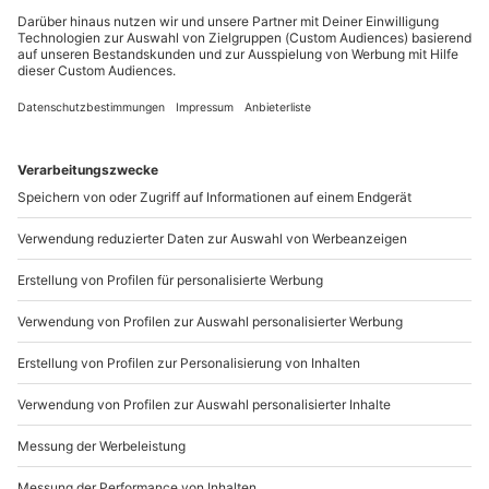
Du möchtest als Firma bestellen?
Sichere Dir attraktive Firmenkunden Vorteile.
+49 89 / 21 12 90 20
Mo-Fr: 9-17 Uhr
b2b@mydays.de
www.b2b.mydays.de/
Artikelnummer
:
45944
Andere Produkte entdecken