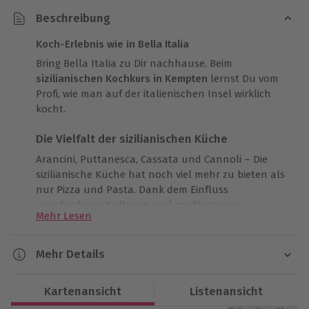
Beschreibung
Koch-Erlebnis wie in Bella Italia
Bring Bella Italia zu Dir nachhause. Beim
sizilianischen Kochkurs in Kempten
lernst Du vom
Profi, wie man auf der italienischen Insel wirklich
kocht.
Die Vielfalt der sizilianischen Küche
Arancini, Puttanesca, Cassata und Cannoli – Die
sizilianische Küche hat noch viel mehr zu bieten als
nur Pizza und Pasta. Dank dem Einfluss
verschiedener Kulturen und mediterranen
Mehr Lesen
Lebensmitteln ist die Esskultur auf der südlichen
Insel sehr vielfältig. Beim sizilianischen Kochkurs in
Kempten lernst Du von
Starkoch Christian Henze
die
Mehr Details
leckersten Gerichte zuzubereiten.
Dauer
Kartenansicht
Listenansicht
Zauber ein sizilianisches Menü
Ca. 4 Stunden