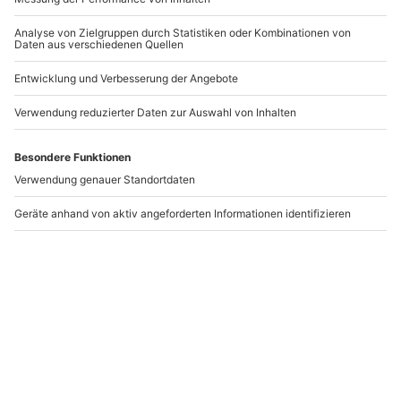
-15% CLUB DEAL
Porsche 911 GT3
Gruseldinner
Rennstrecken-Training
Eisenberg
(10 Rdn) Oschersleben
Oschersleben (Bode)
Eisenberg
1 Person
1 Person
1.299,90 CHF
109,90 CHF
Newsletter abonnieren und 10 CHF Rabatt sichern
Abonnieren