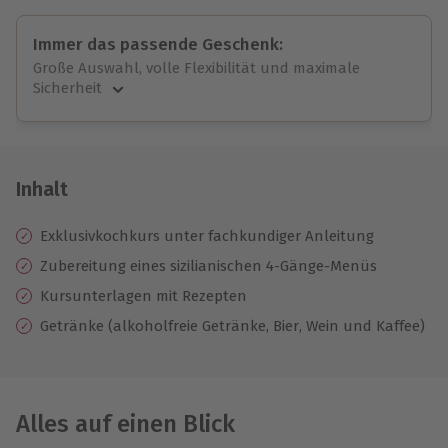
Immer das passende Geschenk:
Große Auswahl, volle Flexibilität und maximale
Sicherheit
Große Auswahl
Über 9.000 unvergessliche Erlebnisse.
Volle Flexibilität
Jeder Gutschein für alle Erlebnisse einlösbar.
Inhalt
Maximale Sicherheit
10 Jahre gültig & verlängerbar.
Exklusivkochkurs unter fachkundiger Anleitung
Zubereitung eines sizilianischen 4-Gänge-Menüs
Kursunterlagen mit Rezepten
Getränke (alkoholfreie Getränke, Bier, Wein und Kaffee)
Alles auf einen Blick