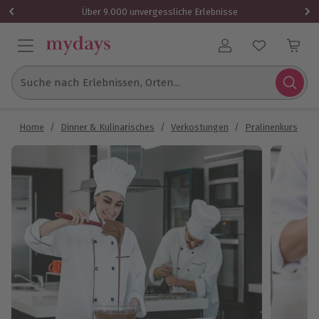
Über 9.000 unvergessliche Erlebnisse
Benutzerkonto
Suche nach Erlebnissen, Orten...
Home
/
Dinner & Kulinarisches
/
Verkostungen
/
Pralinenkurs
/
P