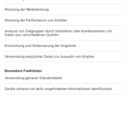
Andere Produkte entdecken
-15% CLUB DEAL
Pralinenkurs Meerane
Hot Chocolate
- Zwickau
Massage Wien
Meerane
Wien
1 Person
1 Person
119,90 CHF
138,90 CHF
4
(2)