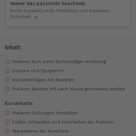
Immer das passende Geschenk:
Große Auswahl, volle Flexibilität und maximale
Sicherheit
Große Auswahl
Über 9.000 unvergessliche Erlebnisse.
Volle Flexibilität
Jeder Gutschein für alle Erlebnisse einlösbar.
Inhalt
Maximale Sicherheit
10 Jahre gültig & verlängerbar.
Pralinen Kurs unter fachkundiger Anleitung
Zutaten und Equipment
Kursunterlagen mit Rezepten
Pralinen können mit nach Hause genommen werden
Kursinhalte
Pralinen-Füllungen herstellen
Füllen, Schneiden und Verarbeiten der Pralinen
Temperieren der Kuvertüre