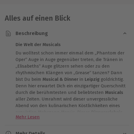
Alles auf einen Blick
Beschreibung
Die Welt der Musicals
Du wolltest schon immer einmal dem „Phantom der
Oper“ Auge in Auge gegenüber treten, die Tränen in
„Elisabeths“ Auge glitzern sehen oder zu den
rhythmischen Klängen von „Grease“ tanzen? Dann
bist Du beim
Musical & Dinner
in
Leipzig
goldrichtig.
Denn hier erwartet Dich ein einzigartiger Querschnitt
durch die berühmtesten und beliebtesten
Musicals
aller Zeiten. Umrahmt wird dieser unvergessliche
Abend von den kulinarischen Köstlichkeiten eines
exquistien Mehrgang-Menüs. Dieses
Dinnererlebnis
Mehr Lesen
sollte sich kein
Musical
-Fan entgehen lassen.
Bei Deiner Ankunft zum
Musical & Dinner
in
Leipzig
Mehr Details