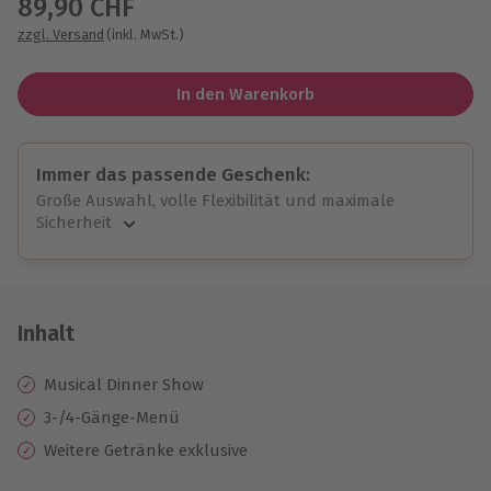
89,90 CHF
zzgl. Versand
(inkl. MwSt.)
In den Warenkorb
Immer das passende Geschenk:
Große Auswahl, volle Flexibilität und maximale
Sicherheit
Große Auswahl
Über 9.000 unvergessliche Erlebnisse.
Volle Flexibilität
Jeder Gutschein für alle Erlebnisse einlösbar.
Inhalt
Maximale Sicherheit
10 Jahre gültig & verlängerbar.
Musical Dinner Show
3-/4-Gänge-Menü
Weitere Getränke exklusive