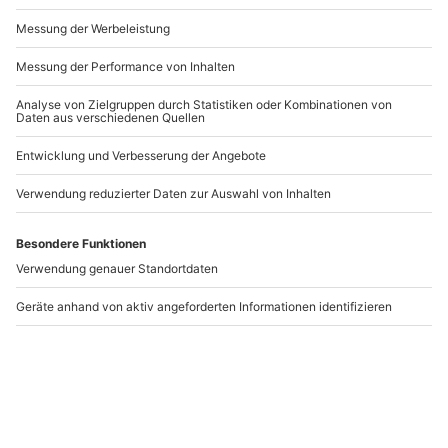
Andere Produkte entdecken
-15% CLUB DEAL
Musical Dinner
Musical Dinner
Warthausen
Magdeburg
Warthausen
Magdeburg
1 Person
1 Person
89,90 CHF
89,90 CHF
2.7
4
(6)
(1)