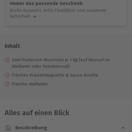
Immer das passende Geschenk:
Große Auswahl, volle Flexibilität und maximale
Sicherheit
Große Auswahl
Über 9.000 unvergessliche Erlebnisse.
Volle Flexibilität
Jeder Gutschein für alle Erlebnisse einlösbar.
Inhalt
Maximale Sicherheit
10 Jahre gültig & verlängerbar.
Zwei Portionen Muscheln je 1 kg (auf Wunsch in
Weißwein oder Tomatensud)
Frisches Kräuterbaguette & Sauce Rouille
Flasche Weißwein
Alles auf einen Blick
Beschreibung