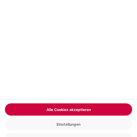
Vertrag widerrufen
FAQs
Kontakt
Zahlungsarten
Über uns
Magazin
Jobs & Karriere
Partnerprogramm
Versand und Lieferung
Presse
AGB
Cookie Einstellungen
Datenschutz
Nutzungsbedingungen
Online-Marktplatz
Barrierefreiheit
Compliance
Impressum
RECHNUNG