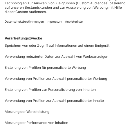
Sichere Dir attraktive Firmenkunden Vorteile.
+49 89 / 21 12 90 20
Mo-Fr: 9-17 Uhr
b2b@mydays.de
www.b2b.mydays.de/
Artikelnummer
:
63420
Andere Produkte entdecken