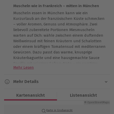
Muscheln wie in Frankreich – mitten in München
Muscheln essen in München kann wie ein
Kurzurlaub an der französischen Küste schmecken
– voller Aromen, Genuss und Atmosphäre. Zwei
liebevoll zubereitete Portionen Miesmuscheln
warten auf Dich: wähle zwischen einem duftenden
Weißweinsud mit feinen Kräutern und Schalotten
oder einem kräftigen Tomatensud mit mediterranen
Gewürzen. Dazu passt das warme, knusprige
Kräuterbaguette und eine hausgemachte Sauce
Rouille mit würziger Safran-Note – ein samtiger
Mehr Lesen
Begleiter zu jeder Muschel. Serviert im traditionellen
Muscheltopf entsteht der Charme einer kleinen
Pariser Brasserie. Ein Glas Muscadet Sèvre rundet
Mehr Details
das Geschmackserlebnis perfekt ab. Lass Dich
Dauer
verwöhnen und schenke Deinem Gaumen diesen
Kartenansicht
Listenansicht
Hauch von Frankreich – zum Genießen mitten in
Ca. 1,5 Stunden
München.
© OpenStreetMaps
Karte in Großansicht
Verfügbarkeit / Termine