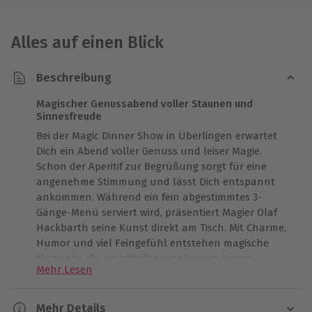
Alles auf einen Blick
Beschreibung
Magischer Genussabend voller Staunen und
Sinnesfreude
Bei der Magic Dinner Show in Überlingen erwartet
Dich ein Abend voller Genuss und leiser Magie.
Schon der Aperitif zur Begrüßung sorgt für eine
angenehme Stimmung und lässt Dich entspannt
ankommen. Während ein fein abgestimmtes 3-
Gänge-Menü serviert wird, präsentiert Magier Olaf
Hackbarth seine Kunst direkt am Tisch. Mit Charme,
Humor und viel Feingefühl entstehen magische
Momente, die unmittelbar vor Deinen Augen
Mehr Lesen
geschehen. Kleine Wunder und überraschende
Effekte laden zum Staunen ein und schaffen eine
besondere Nähe. Zwischen köstlichen Aromen und
Mehr Details