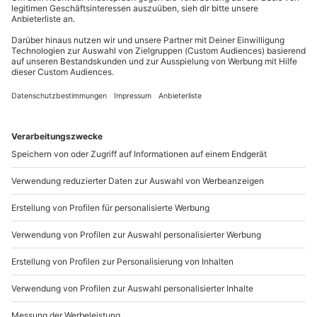
Mo-Fr: 8-20 Uhr | Sa: 10-16 Uhr
Du möchtest als Firma bestellen?
Sichere Dir attraktive Firmenkunden Vorteile.
+49 89 / 21 12 90 20
Mo-Fr: 9-17 Uhr
b2b@mydays.de
www.b2b.mydays.de/
Artikelnummer
:
65043
Andere Produkte entdecken