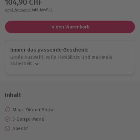
104,90 CHF
zzgl. Versand
(inkl. MwSt.)
In den Warenkorb
Immer das passende Geschenk:
Große Auswahl, volle Flexibilität und maximale
Sicherheit
Große Auswahl
Über 9.000 unvergessliche Erlebnisse.
Volle Flexibilität
Jeder Gutschein für alle Erlebnisse einlösbar.
Inhalt
Maximale Sicherheit
10 Jahre gültig & verlängerbar.
Magic Dinner Show
3-Gänge-Menü
Aperitif