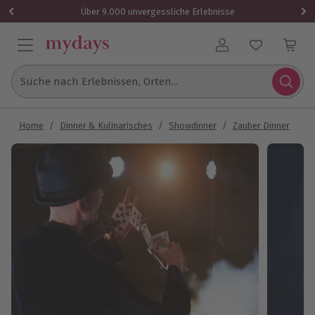
Über 9.000 unvergessliche Erlebnisse
Benutzerkonto
Suche nach Erlebnissen, Orten...
Home
/
Dinner & Kulinarisches
/
Showdinner
/
Zauber Dinner
/
Ma