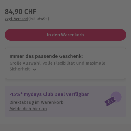
Wähle im nächsten Schritt einen Termin aus
84,90 CHF
zzgl. Versand
(inkl. MwSt.)
In den Warenkorb
Immer das passende Geschenk:
Große Auswahl, volle Flexibilität und maximale
Sicherheit
Große Auswahl
Über 9.000 unvergessliche Erlebnisse.
Volle Flexibilität
-15%* mydays Club Deal verfügbar
Jeder Gutschein für alle Erlebnisse einlösbar.
Direktabzug im Warenkorb
Maximale Sicherheit
Melde dich hier an
10 Jahre gültig & verlängerbar.