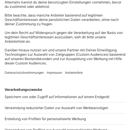
40-100 Personen
grinst in den Zwischenpausen gemeinsam weiter
0840 / 00 00 11
über die gefallenen Zitate.
Kontakt & FAQ
Eine Zeitreise in die 50er- und 60er-Jahre
:
Überrasche einen Heinz-Erhardt-Fan mit einem
mydays
GmbH
Kabarett-Dinner in Meldorf.
Mühldorfstraße 8
81671
München
Du erreichst uns telefonisch zu folgenden Zeiten,
außer an bundesweiten Feiertagen:
Mo-Fr: 8-20 Uhr | Sa: 10-16 Uhr
Du möchtest als Firma bestellen?
Sichere Dir attraktive Firmenkunden Vorteile.
+49 89 / 21 12 90 20
Mo-Fr: 9-17 Uhr