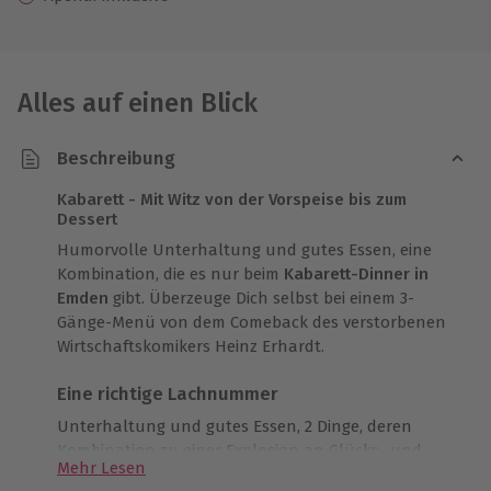
Alles auf einen Blick
Beschreibung
Kabarett - Mit Witz von der Vorspeise bis zum
Dessert
Humorvolle Unterhaltung und gutes Essen, eine
Kombination, die es nur beim
Kabarett-Dinner in
Emden
gibt. Überzeuge Dich selbst bei einem 3-
Gänge-Menü von dem Comeback des verstorbenen
Wirtschaftskomikers Heinz Erhardt.
Eine richtige Lachnummer
Unterhaltung und gutes Essen, 2 Dinge, deren
Kombination zu einer Explosion an Glücks- und
Mehr Lesen
Freudengefühlen führt. Andreas Neumann bringt