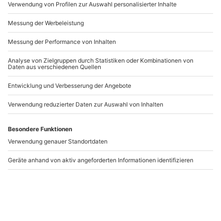
Artikelnummer
:
46517
Andere Produkte entdecken
Heinz Erhardt
Heinz Erhardt
Kabarett-Dinner Belm
Kabarett-Dinner
Iserlohn
Belm
Iserlohn
1 Person
1 Person
84,90 CHF
84,90 CHF
5
(1)