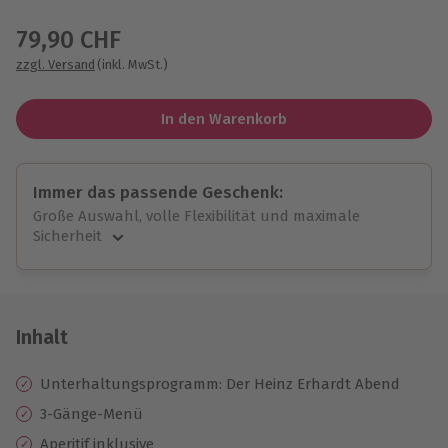
Wähle im nächsten Schritt einen Termin aus
79,90 CHF
zzgl. Versand
(inkl. MwSt.)
In den Warenkorb
Immer das passende Geschenk:
Große Auswahl, volle Flexibilität und maximale
Sicherheit
Große Auswahl
Über 9.000 unvergessliche Erlebnisse.
Volle Flexibilität
Jeder Gutschein für alle Erlebnisse einlösbar.
Inhalt
Maximale Sicherheit
10 Jahre gültig & verlängerbar.
Unterhaltungsprogramm: Der Heinz Erhardt Abend
3-Gänge-Menü
Aperitif inklusive