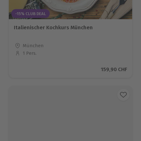
-15% CLUB DEAL
Italienischer Kochkurs München
Standort
München
1 Pers.
Anzahl der Teilnehmer
Aktueller Preis
159,90 CHF