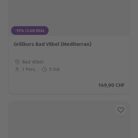
-15% CLUB DEAL
Grillkurs Bad Vilbel (Mediterran)
Standort
Bad Vilbel
1 Pers.
5 Std
Anzahl der Teilnehmer
Aktueller Preis
149,90 CHF