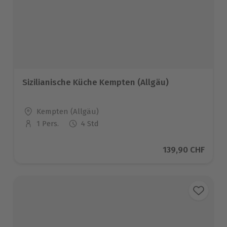
Sizilianische Küche Kempten (Allgäu)
Standort
Kempten (Allgäu)
1 Pers.
4 Std
Anzahl der Teilnehmer
Aktueller Preis
139,90 CHF