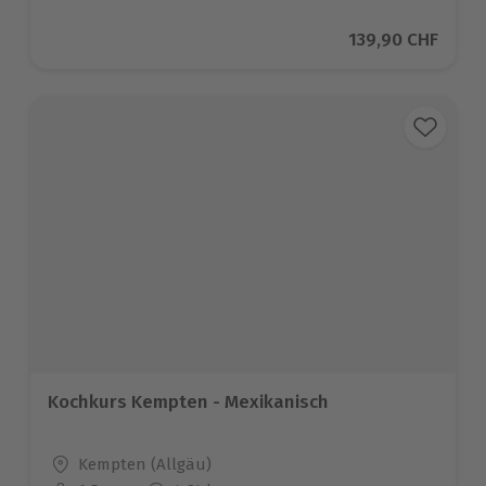
Aktueller Preis
139,90 CHF
Kochkurs Kempten - Mexikanisch
Standort
Kempten (Allgäu)