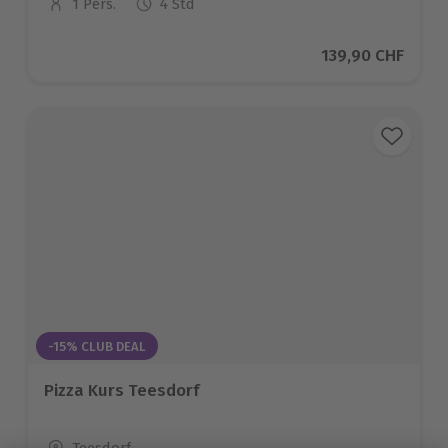
1 Pers.
4 Std
Anzahl der Teilnehmer
Aktueller Preis
139,90 CHF
-15% CLUB DEAL
Pizza Kurs Teesdorf
Standort
Teesdorf