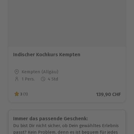
Indischer Kochkurs Kempten
Standort
Kempten (Allgäu)
1 Pers.
4 Std
Anzahl der Teilnehmer
Aktueller Preis
139,90 CHF
3
(1)
3 von 5 Sternen basierend auf 1 Bewertungen
Immer das passende Geschenk:
Du bist Dir nicht sicher, ob Dein gewähltes Erlebnis
passt? Kein Problem, denn es ist bequem für jedes