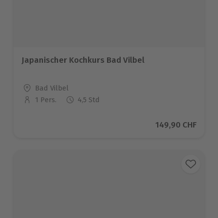
Japanischer Kochkurs Bad Vilbel
Standort
Bad Vilbel
1 Pers.
4,5 Std
Anzahl der Teilnehmer
Aktueller Preis
149,90 CHF