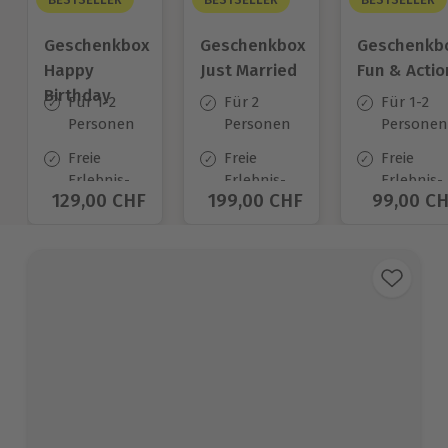
Geschenkbox
Geschenkbox
Geschenkb
Happy
Just Married
Fun & Actio
Birthday
Für 1-2
Für 2
Für 1-2
Personen
Personen
Personen
Freie
Freie
Freie
Erlebnis-
Erlebnis-
Erlebnis-
Aktueller Preis
129,00 CHF
Aktueller Preis
199,00 CHF
Aktuelle
99,00 C
Auswahl
Auswahl
Auswahl
an ca.
an ca.
an ca.
1.400 Orten
680 Orten
640 Orte