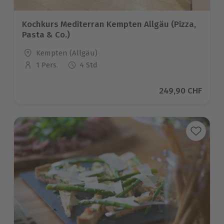
Kochkurs Mediterran Kempten Allgäu (Pizza,
Pasta & Co.)
Standort
Kempten (Allgäu)
1 Pers.
4 Std
Anzahl der Teilnehmer
Aktueller Preis
249,90 CHF