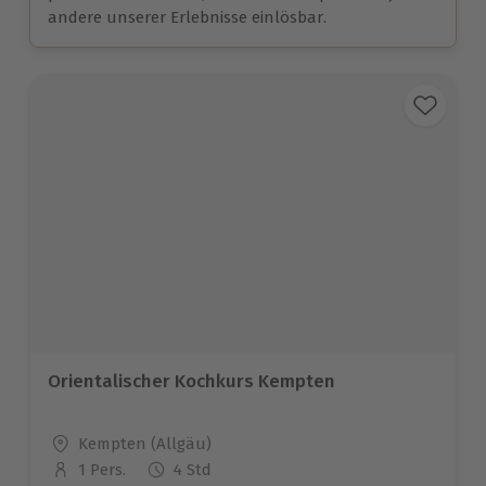
andere unserer Erlebnisse einlösbar.
Orientalischer Kochkurs Kempten
Standort
Kempten (Allgäu)
1 Pers.
4 Std
Anzahl der Teilnehmer