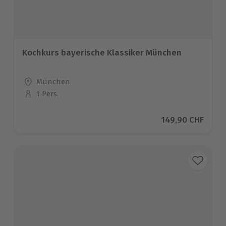
Kochkurs bayerische Klassiker München
Standort
München
1 Pers.
Anzahl der Teilnehmer
Aktueller Preis
149,90 CHF