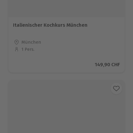
Italienischer Kochkurs München
Standort
München
1 Pers.
Anzahl der Teilnehmer
Aktueller Preis
149,90 CHF