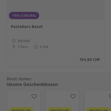
-15% CLUB DEAL
Pastakurs Basel
Standort
Bättwil
1 Pers.
4 Std
Anzahl der Teilnehmer
Aktueller Preis
154,90 CHF
Passt immer:
Unsere Geschenkboxen
BESTSELLER
BESTSELLER
BESTSELLER