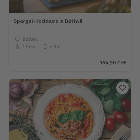
Spargel-Kochkurs in Bättwil
Standort
Bättwil
1 Pers.
4 Std
Anzahl der Teilnehmer
Aktueller Preis
164,90 CHF