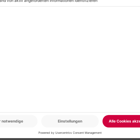
lebnis oder der Location ist der
tion/ der gastronomische Betrieb
r: 9-17 Uhr
www.b2b.mydays.de/
en
-15% CLUB DEAL