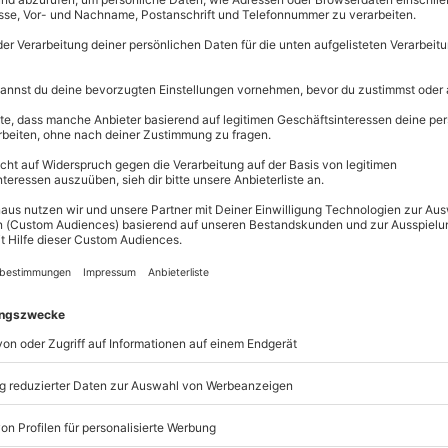
Immer das p
Große Auswahl, 
maximale Siche
Große Aus
en, warum dann nicht beides?
Über 9.000 
enü bei einem
Gruseldinner im
Erlebnisse.
Volle Flexibi
Jeder Gutsc
einlösbar.
etung eines echten Klassikers wie
Maximale S
n auch eine
erschreckend gute
10 Jahre gü
 Akte wechseln sich ab mit dem
 noch nicht alles. Denn bei
Wunsch Deine schreckliche Seite
eimlich für Dich? Dann lehn Dich