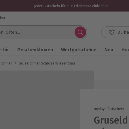
Jeder Gutschein für alle Erlebnisse einlösbar
den
Du ha
.
 für
Geschenkboxen
Wertgutscheine
Neu
Ho
ldinner
/
Gruseldinner Schloss Wiesenthau
mydays Gutschein
Gruseld