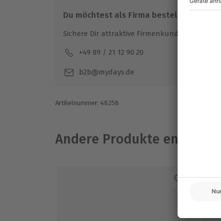
der Buchung angegeben wurde
Für Fragen zu Deinem Termin, zu dem Er
Du möchtest als Firma bestellen?
Veranstalter zuständig, nicht die Loca
Sichere Dir attraktive Firmenkunden Vorteile.
+49 89 / 21 12 90 20
Mo-F
b2b@mydays.de
Artikelnummer
:
48258
Andere Produkte entdeck