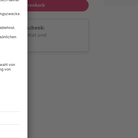
In den Warenkorb
assende Geschenk:
volle Flexibilität und
rheit
wahl
unvergessliche
lität
hein für alle Erlebnisse
icherheit
ltig & verlängerbar.