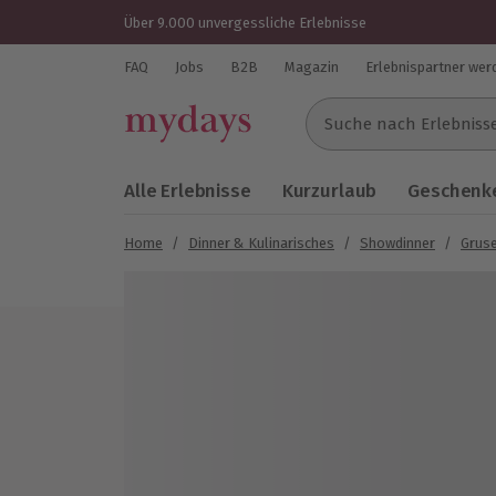
Über 9.000 unvergessliche Erlebnisse
FAQ
Jobs
B2B
Magazin
Erlebnispartner wer
Suche nach Erlebnissen..
Alle Erlebnisse
Kurzurlaub
Geschenke
Home
/
Dinner & Kulinarisches
/
Showdinner
/
Gruse
Bild 1 von 6