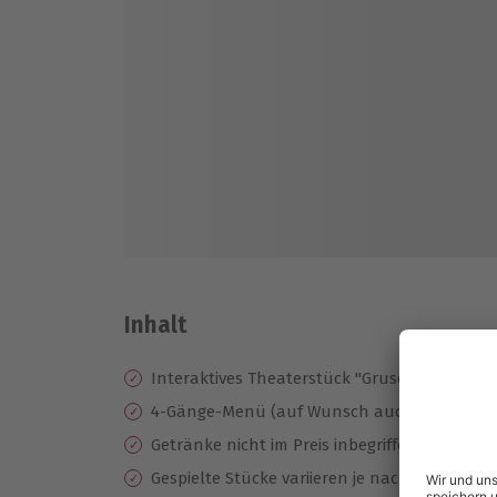
Inhalt
Interaktives Theaterstück "Gruseldinner"
4-Gänge-Menü (auf Wunsch auch vegetarisc
Getränke nicht im Preis inbegriffen
Gespielte Stücke variieren je nach Termin