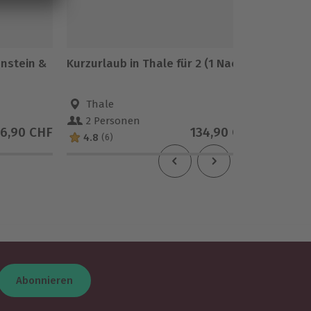
nstein &
Kurzurlaub in Thale für 2 (1 Nacht)
Überna
Naturh
Kleinbli
Thale
Klei
2 Personen
2 Pe
76,90 CHF
134,90 CHF
4.8
5
(6)
(2)
Abonnieren