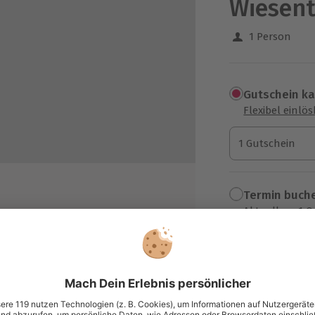
Wiesen
1 Person
Gutschein k
Flexibel einlö
1 Gutschein
1 Gutschein
1 Gutschein
Termin buch
Aktuell an 1 O
Wähle im nächs
109,90 C
h möglich)
zzgl. Versand
(inkl. 