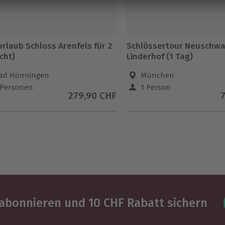
rlaub Schloss Arenfels für 2
Schlössertour Neuschwa
cht)
Linderhof (1 Tag)
ad Hönningen
München
 Personen
1 Person
279,90 CHF
abonnieren und 10 CHF Rabatt sichern