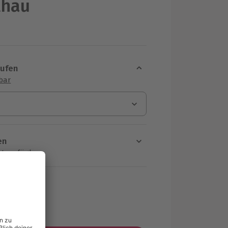
thau
aufen
sbar
en
rt verfügbar
ten Schritt einen Termin aus
HF
MwSt.)