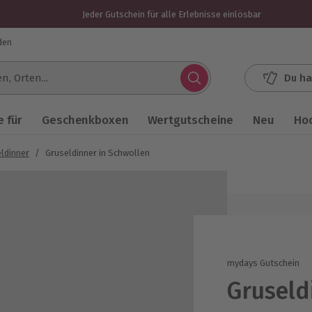
Jeder Gutschein für alle Erlebnisse einlösbar
den
Du ha
.
 für
Geschenkboxen
Wertgutscheine
Neu
Ho
ldinner
/
Gruseldinner in Schwollen
mydays Gutschein
Gruseld