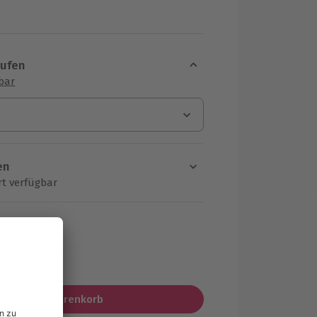
aufen
sbar
en
rt verfügbar
ten Schritt einen Termin aus
HF
MwSt.)
In den Warenkorb