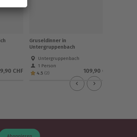
ich
Gruseldinner in
Gruseld
Untergruppenbach
Untergruppenbach
Ron
1 Person
1 Pe
9,90 CHF
109,90 CHF
4.5
3.6
(2)
(
Abonnieren