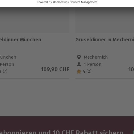
eldinner München
Gruseldinner in Mechern
ünchen
Mechernich
 Person
1 Person
109,90 CHF
10
3
4
(7)
(2)
abonnieren und 10 CHF Rabatt sichern