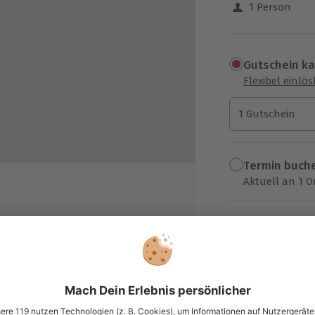
1 Person
Gutschein k
Flexibel einlö
1 Gutschein
1 Gutschein
1 Gutschein
Termin buch
Aktuell an 1 O
Wähle im nächs
109,90 C
zzgl. Versand
(inkl. 
h möglich)