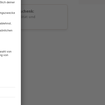
assende Geschenk:
volle Flexibilität und
rheit
wahl
unvergessliche
lität
hein für alle Erlebnisse
icherheit
ltig & verlängerbar.