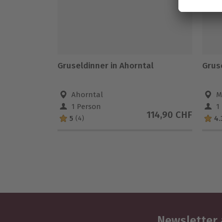
Gruseldinner in Ahorntal
Grus
Ahorntal
M
1 Person
1
114,90 CHF
5
4.
(4)
Newsletter 