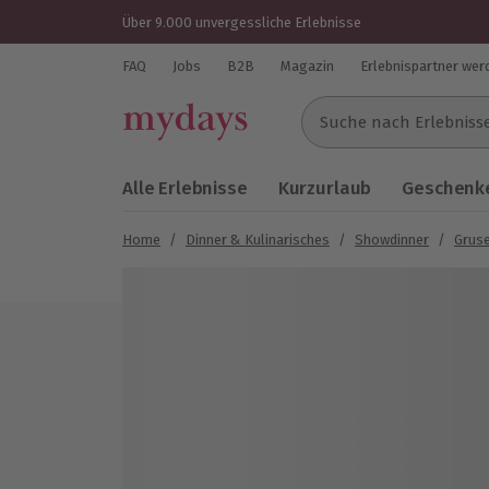
Über 9.000 unvergessliche Erlebnisse
FAQ
Jobs
B2B
Magazin
Erlebnispartner wer
Suche nach Erlebnissen..
Alle Erlebnisse
Kurzurlaub
Geschenke
Home
/
Dinner & Kulinarisches
/
Showdinner
/
Gruse
Bild 1 von 10