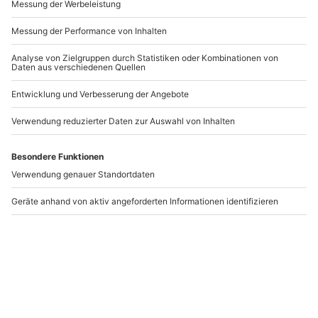
Gourmet Kochkurs Bad
Pasta Kochkurs
Vilbel
Dresden
Bad Vilbel
Dresden
1 Person
1 Person
115,90 CHF
114,90 CHF
5
(1)