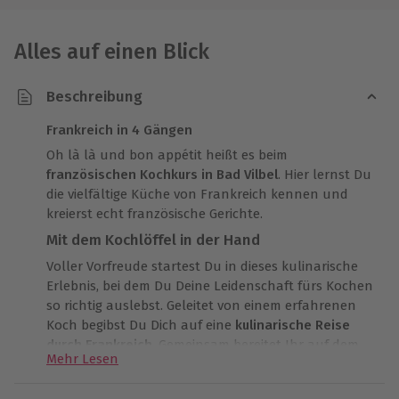
Alles auf einen Blick
Beschreibung
Frankreich in 4 Gängen
Oh là là und bon appétit heißt es beim
französischen Kochkurs in Bad Vilbel
. Hier lernst Du
die vielfältige Küche von Frankreich kennen und
kreierst echt französische Gerichte.
Mit dem Kochlöffel in der Hand
Voller Vorfreude startest Du in dieses kulinarische
Erlebnis, bei dem Du Deine Leidenschaft fürs Kochen
so richtig auslebst. Geleitet von einem erfahrenen
Koch begibst Du Dich auf eine
kulinarische Reise
durch Frankreich
. Gemeinsam bereitet Ihr auf dem
Mehr Lesen
Weg ein köstliches 4-Gänge-Menü zu. Die frischen
Zutaten und intensiv duftenden Gewürze machen