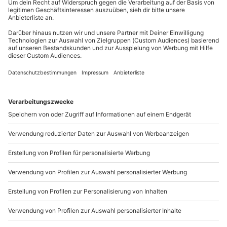
außer an bundesweiten Feiertagen:
Teilnehmer
Mo-Fr: 8-20 Uhr | Sa: 10-16 Uhr
Gutschein gültig für 1 Person
Gruppengröße: 10-16 Personen
Du möchtest als Firma bestellen?
Sichere Dir attraktive Firmenkunden Vorteile.
+49 89 / 21 12 90 20
Mo-Fr: 9-17 Uhr
b2b@mydays.de
www.b2b.mydays.de/
Artikelnummer
:
48632
Andere Produkte entdecken