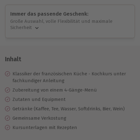
Immer das passende Geschenk:
Große Auswahl, volle Flexibilität und maximale
Sicherheit
Große Auswahl
Über 9.000 unvergessliche Erlebnisse.
Volle Flexibilität
Jeder Gutschein für alle Erlebnisse einlösbar.
Inhalt
Maximale Sicherheit
10 Jahre gültig & verlängerbar.
Klassiker der französischen Küche - Kochkurs unter
fachkundiger Anleitung
Zubereitung von einem 4-Gänge-Menü
Zutaten und Equipment
Getränke (Kaffee, Tee, Wasser, Softdrinks, Bier, Wein)
Gemeinsame Verkostung
Kursunterlagen mit Rezepten