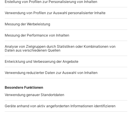
www.b2b.mydays.de/
Artikelnummer
:
47082
Andere Produkte entdecken
-15% CLUB DEAL
Elvis Dinner Show
Elvis Dinner Walsrode
Heidelberg
Heidelberg
Walsrode
1 Person
1 Person