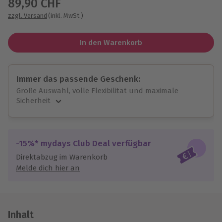
89,90 CHF
zzgl. Versand
(inkl. MwSt.)
In den Warenkorb
Immer das passende Geschenk:
Große Auswahl, volle Flexibilität und maximale
Sicherheit
Große Auswahl
Über 9.000 unvergessliche Erlebnisse.
Volle Flexibilität
-15%* mydays Club Deal verfügbar
Jeder Gutschein für alle Erlebnisse einlösbar.
Direktabzug im Warenkorb
Maximale Sicherheit
Melde dich hier an
10 Jahre gültig & verlängerbar.
Inhalt