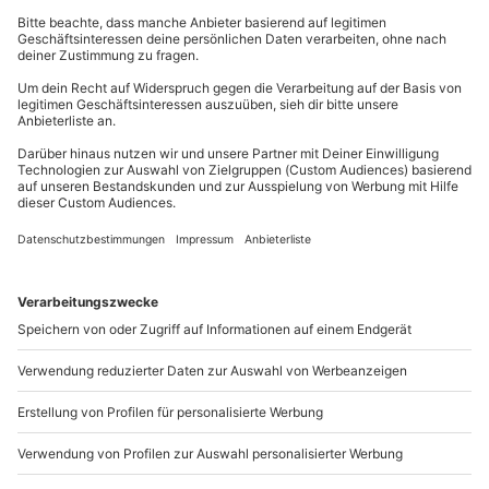
typischen Haarlocke und seiner unverwechselbaren
Kontakt & FAQ
Teilnehmer
Stimme sorgt das Elvis-Double für
richtig gute
Gutschein gültig für 1 Person
Stimmung
. Spätestens beim
Jailhouse Rock
hält es an
mydays
GmbH
Gruppengröße: 60-300 Personen
diesem Abend niemanden mehr auf den Sitzen.
Mühldorfstraße 8
81671
München
Welchem Elvis Presley Fan möchtest Du eine Freude
machen?
Überrasche ihn oder sie mit einem
Du erreichst uns telefonisch zu folgenden Zeiten,
musikalischen Abendessen bei der Elvis Dinner Show
außer an bundesweiten Feiertagen:
in Markkleeberg.
Mo-Fr: 8-20 Uhr | Sa: 10-16 Uhr
Du möchtest als Firma bestellen?
Sichere Dir attraktive Firmenkunden Vorteile.
+49 89 / 21 12 90 20
Mo-Fr: 9-17 Uhr
b2b@mydays.de