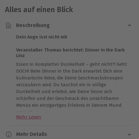
Alles auf einen Blick
Beschreibung
Dein Auge isst nicht mit
Veranstalter Thomas berichtet: Dinner in the Dark
Linz
Essen in kompletter Dunkelheit – geht nicht?! Geht
DOCH! Beim Dinner in the Dark erwartet Dich eine
kulinarische Reise, die Deine Geschmacksknospen
verzaubern wird. Du tauchst ein in völlige
Dunkelheit und erlebst, wie Deine Sinne sich
schärfen und der Geschmack des unsichtbaren
Menüs ein einzigartiges Erlebnis in Deinem Mund
erzeugt.
Mehr Lesen
Die Idee zu Dinner in the Dark kam Thomas in einer
Nacht, als er eine Reportage über ein Blindenlokal in
Mehr Details