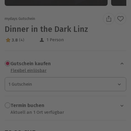
mydays Gutschein
Dinner in the Dark Linz
1 Person
3.8
(4)
3.8 Sterne von 5 aus 4 Bewertungen
Gutschein kaufen
Flexibel einlösbar
1 Gutschein
1 Gutschein
1 Gutschein
Termin buchen
Aktuell an 1 Ort verfügbar
Wähle im nächsten Schritt einen Termin aus