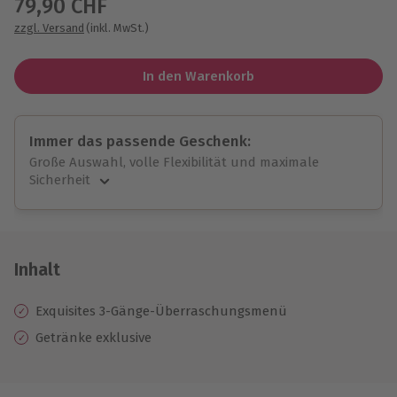
79,90 CHF
zzgl. Versand
(inkl. MwSt.)
In den Warenkorb
Immer das passende Geschenk:
Große Auswahl, volle Flexibilität und maximale
Sicherheit
Große Auswahl
Über 9.000 unvergessliche Erlebnisse.
Volle Flexibilität
Jeder Gutschein für alle Erlebnisse einlösbar.
Inhalt
Maximale Sicherheit
10 Jahre gültig & verlängerbar.
Exquisites 3-Gänge-Überraschungsmenü
Getränke exklusive