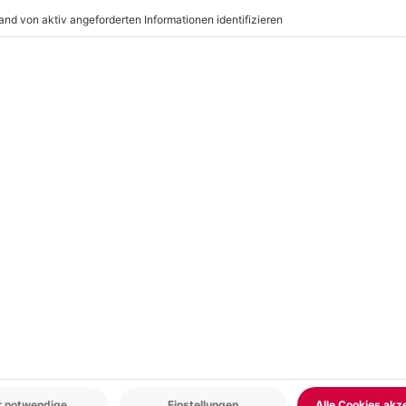
silien
r: 9-17 Uhr
www.b2b.mydays.de/
en