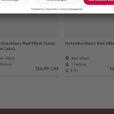
enbackkurs Bad Vilbel (Semi-
Tortenbackkurs Bad Vilb
d Cake)
ad Vilbel
Bad Vilbel
 Person
1 Person
134,90 CHF
14
5
(4)