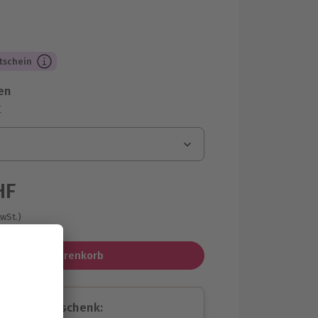
tschein
en
r
HF
MwSt.)
In den Warenkorb
assende Geschenk: