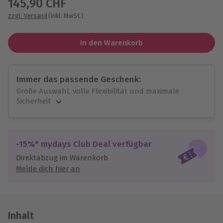
145,90 CHF
zzgl. Versand
(inkl. MwSt.)
In den Warenkorb
Immer das passende Geschenk:
Große Auswahl, volle Flexibilität und maximale
Sicherheit
Große Auswahl
Über 9.000 unvergessliche Erlebnisse.
Volle Flexibilität
-15%* mydays Club Deal verfügbar
Jeder Gutschein für alle Erlebnisse einlösbar.
Direktabzug im Warenkorb
Maximale Sicherheit
Melde dich hier an
10 Jahre gültig & verlängerbar.
Inhalt