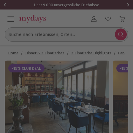
Über 9.000 unvergessliche Erlebnisse
Benutzerkonto
Suche nach Erlebnissen, Orten...
Home
/
Dinner & Kulinarisches
/
Kulinarische Highlights
/
Candle L
-15% CLUB DEAL
-15% C