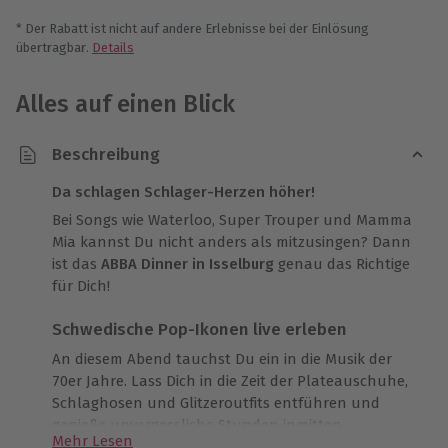
* Der Rabatt ist nicht auf andere Erlebnisse bei der Einlösung
übertragbar.
Details
Alles auf einen Blick
Beschreibung
Da schlagen Schlager-Herzen höher!
Bei Songs wie Waterloo, Super Trouper und Mamma
Mia kannst Du nicht anders als mitzusingen? Dann
ist das
ABBA Dinner in Isselburg
genau das Richtige
für Dich!
Schwedische Pop-Ikonen live erleben
An diesem Abend tauchst Du ein in die Musik der
70er Jahre. Lass Dich in die Zeit der Plateauschuhe,
Schlaghosen und Glitzeroutfits entführen und
genieße unvergessliche Stunden inmitten
Mehr Lesen
begeisterter ABBA-Fans. Die Doubles auf der Bühne