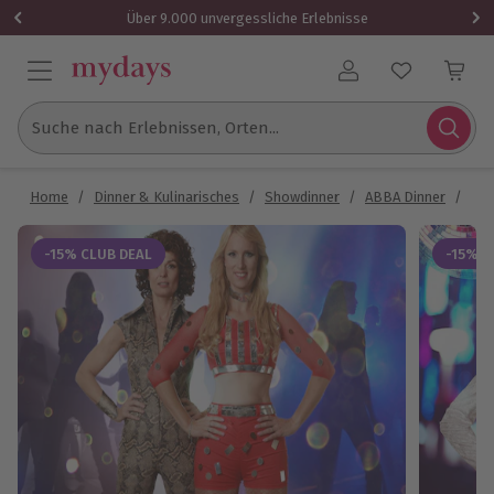
Über 9.000 unvergessliche Erlebnisse
Benutzerkonto
Suche nach Erlebnissen, Orten...
Home
/
Dinner & Kulinarisches
/
Showdinner
/
ABBA Dinner
/
ABB
-15% CLUB DEAL
-15% C