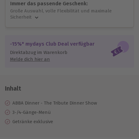
Immer das passende Geschenk:
Große Auswahl, volle Flexibilität und maximale
Sicherheit
Große Auswahl
Über 9.000 unvergessliche Erlebnisse.
Volle Flexibilität
-15%* mydays Club Deal verfügbar
Jeder Gutschein für alle Erlebnisse einlösbar.
Direktabzug im Warenkorb
Maximale Sicherheit
Melde dich hier an
10 Jahre gültig & verlängerbar.
Inhalt
ABBA Dinner - The Tribute Dinner Show
3-/4-Gänge-Menü
Getränke exklusive