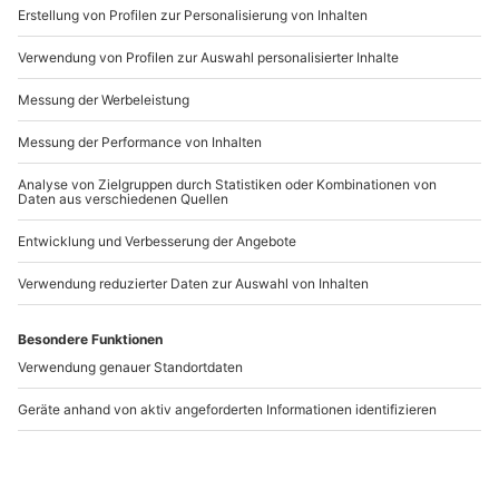
www.b2b.mydays.de/
Artikelnummer
:
60087
Andere Produkte entdecken
-15% CLUB DEAL
Jahreszeitenküche wie
Candle Light Dinner im
im Sternerestaurant
Sterne-Restaurant für
Otterfing
2 Hamburg
Otterfing
Hamburg