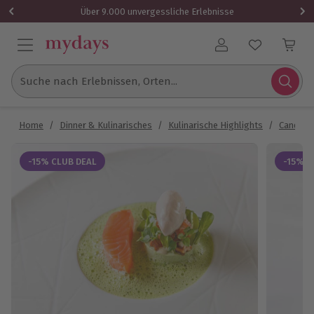
Über 9.000 unvergessliche Erlebnisse
Benutzerkonto
Suche nach Erlebnissen, Orten...
Home
/
Dinner & Kulinarisches
/
Kulinarische Highlights
/
Candle L
-15% CLUB DEAL
-15% C