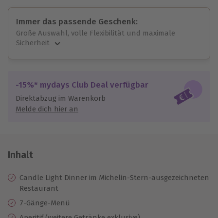
Immer das passende Geschenk:
Große Auswahl, volle Flexibilität und maximale
Sicherheit
Große Auswahl
Über 9.000 unvergessliche Erlebnisse.
Volle Flexibilität
-15%* mydays Club Deal verfügbar
Jeder Gutschein für alle Erlebnisse einlösbar.
Direktabzug im Warenkorb
Maximale Sicherheit
Melde dich hier an
10 Jahre gültig & verlängerbar.
Inhalt
Candle Light Dinner im Michelin-Stern-ausgezeichneten
Restaurant
7-Gänge-Menü
Aperitif (weitere Getränke exklusive)