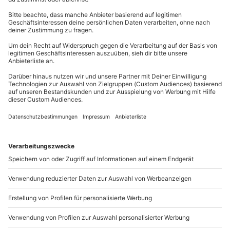
Kontakt & FAQ
Teilnehmer
mydays
GmbH
Gutschein gültig für 1 Person
Mühldorfstraße 8
81671
München
Hinweis
Du erreichst uns telefonisch zu folgenden Zeiten,
Kleiderordnung: dem Anlass entsprechend
außer an bundesweiten Feiertagen:
Mo-Fr: 8-20 Uhr | Sa: 10-16 Uhr
Du möchtest als Firma bestellen?
Sichere Dir attraktive Firmenkunden Vorteile.
+49 89 / 21 12 90 20
Mo-Fr: 9-17 Uhr
b2b@mydays.de