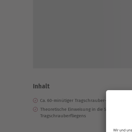
Inhalt
Ca. 60-minütiger Tragschrauber-Rundflug
Theoretische Einweisung in die Sicherheit u
Tragschrauberfliegens