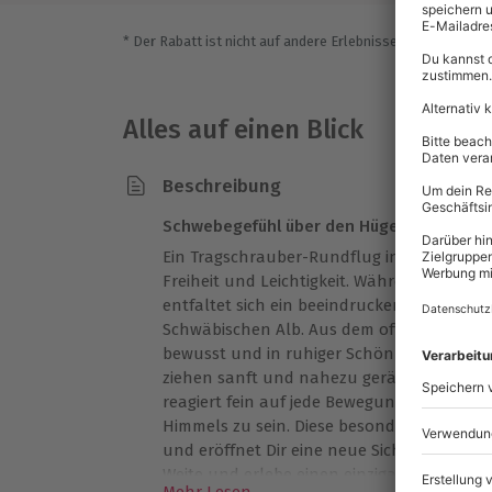
* Der Rabatt ist nicht auf andere Erlebnisse bei der Einlö
Alles auf einen Blick
Beschreibung
Schwebegefühl über den Hügeln der Schw
Ein Tragschrauber-Rundflug in Heubach ver
Freiheit und Leichtigkeit. Während sich de
entfaltet sich ein beeindruckender Blick ü
Schwäbischen Alb. Aus dem offenen Cockpi
bewusst und in ruhiger Schönheit. Wälder,
ziehen sanft und nahezu geräuschlos unter
reagiert fein auf jede Bewegung und gibt Dir
Himmels zu sein. Diese besondere Art des F
und eröffnet Dir eine neue Sicht auf die We
Weite und erlebe einen einzigartigen Mom