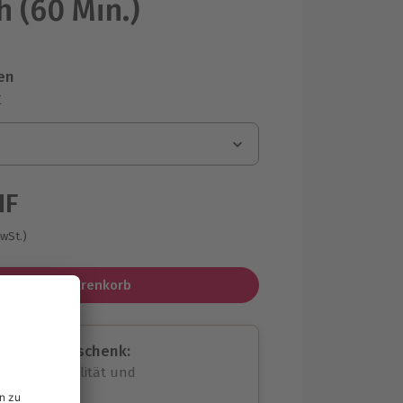
 (60 Min.)
en
r
HF
MwSt.)
In den Warenkorb
assende Geschenk:
volle Flexibilität und
rheit