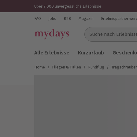
Über 9.000 unvergessliche Erlebnisse
FAQ
Jobs
B2B
Magazin
Erlebnispartner wer
Suche nach Erlebnissen..
Alle Erlebnisse
Kurzurlaub
Geschenke
Home
/
Fliegen & Fallen
/
Rundflug
/
Tragschrauber
Bild 1 von 4