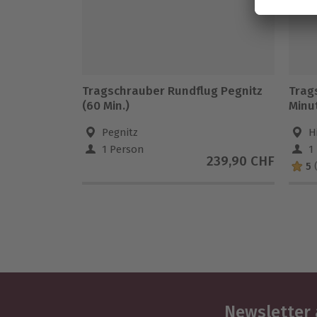
Tragschrauber Rundflug Pegnitz
Trag
(60 Min.)
Minu
Pegnitz
H
1 Person
1
239,90 CHF
5
Newsletter 