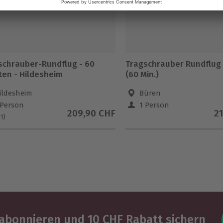
schrauber-Rundflug - 60
Tragschrauber Rundflug
ten - Hildesheim
(60 Min.)
ildesheim
Büren
 Person
1 Person
209,90 CHF
2
(1)
abonnieren und 10 CHF Rabatt sichern