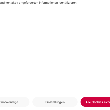
nd Dauerregen wird das Erlebnis
dem Veranstalter)
r: 9-17 Uhr
www.b2b.mydays.de/
equeme Kleidung, festes
s
huhe, Overall (witterungsabhängig)
en