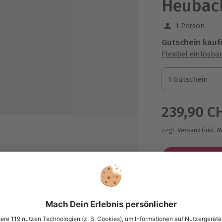
Heubach
1 Person
Gutschein kauf
Flexibel einlösba
1 Gutschein
1 Gutschein
1 Gutschein
239,90 C
zzgl. Versand
(inkl. 
nd die Grundlagen des
Immer das p
Große Auswahl, 
maximale Siche