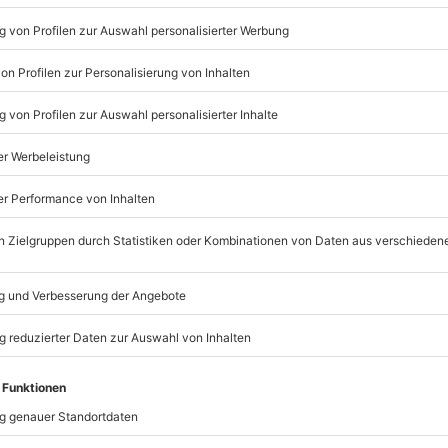
Listenansicht
© OpenStreetMaps
icht
rfügbar
 nur mit Einverständniserklärung
mydays
GmbH
Mühldorfstraße 8
81671
München
ychische Beeinträchtigungen
eiten, außer an bundesweiten
ss