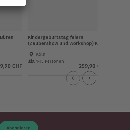
 Büren
Kindergeburtstag feiern
Kinderg
(Zaubershow und Workshop) Köln
(Zaube
Stuttga
Köln
Stut
1-15 Personen
1-15
19,90 CHF
259,90 CHF
Abonnieren