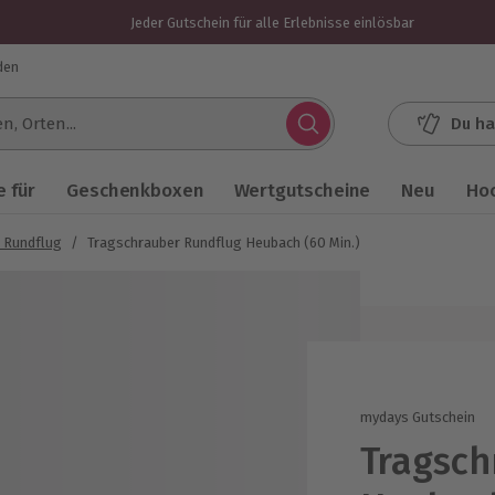
Jeder Gutschein für alle Erlebnisse einlösbar
den
Du ha
.
 für
Geschenkboxen
Wertgutscheine
Neu
Ho
 Rundflug
/
Tragschrauber Rundflug Heubach (60 Min.)
mydays Gutschein
Tragsch