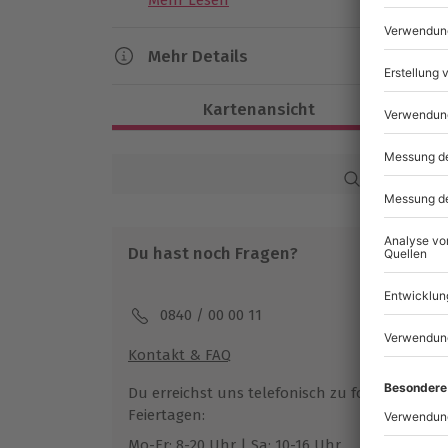
Mehr Lesen
Mehr Details
Dauer
Kartenansicht
Gesamtdauer: ca. 1,5 Stunden
Reine Erlebnisdauer: ca. 1 Stunde
Karte in Großans
Verfügbarkeit / Termine
Ganzjährig zu bestimmten Terminen ve
Du hast noch Fragen?
Teilnahmebedingungen
Mindestalter: 8 Jahre (unter 18 Jahren
0840 / 00 00 11
eines Erziehungsberechtigten)
Körpergröße: mind. 1,10 m, max. 2,10 m
Kontakt & FAQ
Gewicht: max. 125 kg
Keine Hinweise auf körperliche oder ps
Du erreichst uns telefonisch zu folgenden Z
Keine Schwangerschaft
Feiertagen:
Gültiger Personalausweis oder Reisepa
Mo-Fr: 8-20 Uhr | Sa: 10-16 Uhr