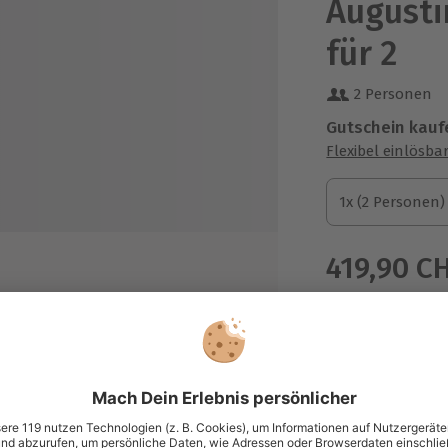
Augusti
für 2
2 Personen
Gutschein kauf
Flexibel einlösba
1x (2 Personen)
1x (2 Personen)
1x (2 Personen)
419,90 C
zzgl. Versand
(inkl. 
tar DA40
Immer das p