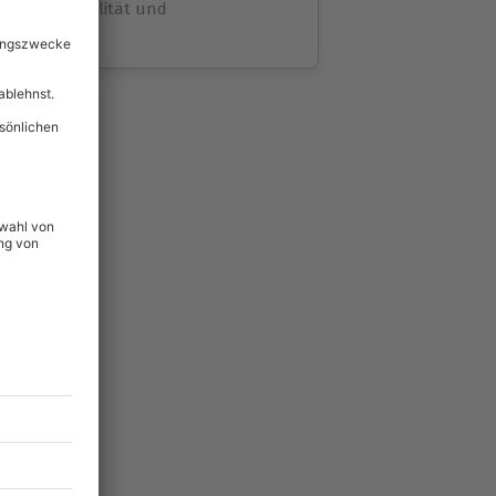
volle Flexibilität und
rheit
wahl
unvergessliche
lität
hein für alle Erlebnisse
icherheit
ltig & verlängerbar.