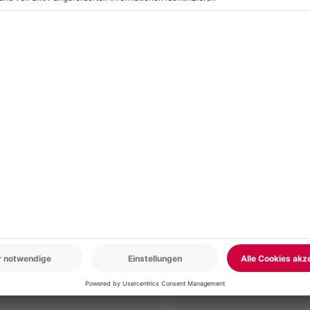
r: 9-17 Uhr
www.b2b.mydays.de/
en
5% CLUB DEAL
-15% CLUB DEAL