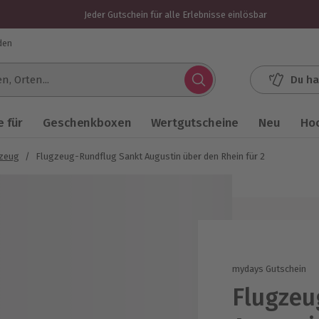
Jeder Gutschein für alle Erlebnisse einlösbar
den
Du ha
.
 für
Geschenkboxen
Wertgutscheine
Neu
Ho
gzeug
/
Flugzeug-Rundflug Sankt Augustin über den Rhein für 2
mydays Gutschein
Flugzeu