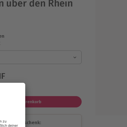
n über den Rhein
en
r
HF
MwSt.)
In den Warenkorb
assende Geschenk: