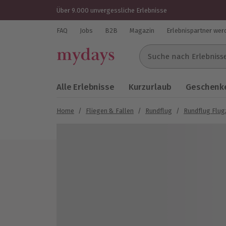
Über 9.000 unvergessliche Erlebnisse
FAQ
Jobs
B2B
Magazin
Erlebnispartner wer
Suche nach Erlebnissen..
Alle Erlebnisse
Kurzurlaub
Geschenke
Home
/
Fliegen & Fallen
/
Rundflug
/
Rundflug Flu
Bild 1 von 3