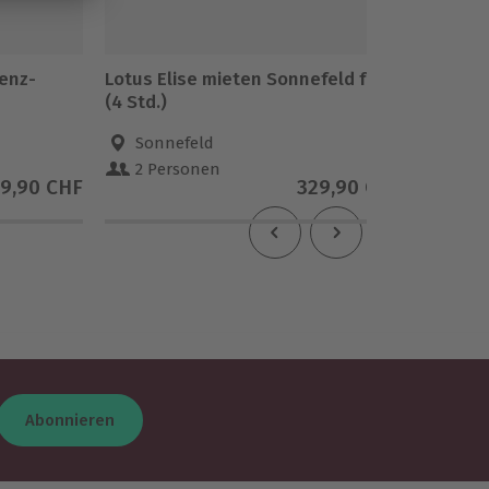
enz-
Lotus Elise mieten Sonnefeld für 2
Romant
(4 Std.)
Burbach
Sonnefeld
Bur
2 Personen
2 Pe
9,90 CHF
329,90 CHF
Abonnieren