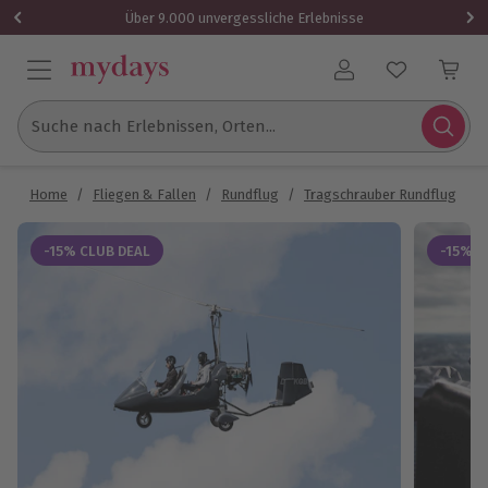
Über 9.000 unvergessliche Erlebnisse
Benutzerkonto
Suche nach Erlebnissen, Orten...
Home
/
Fliegen & Fallen
/
Rundflug
/
Tragschrauber Rundflug
/
-15% CLUB DEAL
-15% C