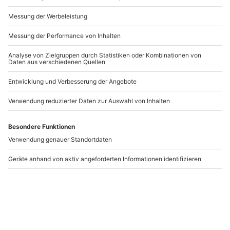
Andere Produkte entdecken
Ballonfahren
Be a Popstar
Mannheim
Mannheim
Mannheim
Mannheim
1 Person
1 Person
229,90 CHF
184,90 CHF
5
(1)