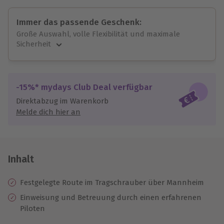
Immer das passende Geschenk:
Große Auswahl, volle Flexibilität und maximale
Sicherheit
Große Auswahl
Über 9.000 unvergessliche Erlebnisse.
Volle Flexibilität
-15%* mydays Club Deal verfügbar
Jeder Gutschein für alle Erlebnisse einlösbar.
Direktabzug im Warenkorb
Maximale Sicherheit
Melde dich hier an
10 Jahre gültig & verlängerbar.
Inhalt
Festgelegte Route im Tragschrauber über Mannheim
Einweisung
und
Betreuung durch einen erfahrenen
Piloten