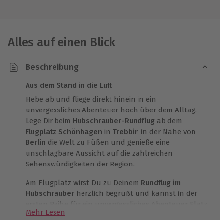
Alles auf einen Blick
Beschreibung
Aus dem Stand in die Luft
Hebe ab und fliege direkt hinein in ein
unvergessliches Abenteuer hoch über dem Alltag.
Lege Dir beim
Hubschrauber-Rundflug
ab dem
Flugplatz Schönhagen
in
Trebbin
in der Nähe von
Berlin
die Welt zu Füßen und genieße eine
unschlagbare Aussicht auf die zahlreichen
Sehenswürdigkeiten der Region.
Am Flugplatz wirst Du zu Deinem
Rundflug im
Hubschrauber
herzlich begrüßt und kannst in der
ersten Reihe für ein unvergessliches Abenteuer Platz
Mehr Lesen
nehmen. Wenn die Rotoren zu Schwingen beginnen,