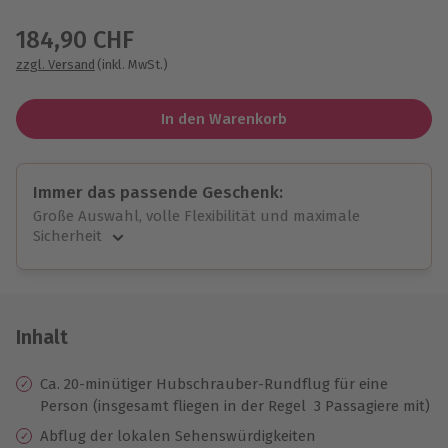
Wähle im nächsten Schritt einen Termin aus
184,90 CHF
zzgl. Versand
(inkl. MwSt.)
In den Warenkorb
Immer das passende Geschenk:
Große Auswahl, volle Flexibilität und maximale
Sicherheit
Große Auswahl
Über 9.000 unvergessliche Erlebnisse.
Volle Flexibilität
Jeder Gutschein für alle Erlebnisse einlösbar.
Inhalt
Maximale Sicherheit
10 Jahre gültig & verlängerbar.
Ca. 20-minütiger Hubschrauber-Rundflug für eine
Person (insgesamt fliegen in der Regel 3 Passagiere mit)
Abflug der lokalen Sehenswürdigkeiten