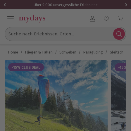
Über 9.000 unvergessliche Erlebnisse
Benutzerkonto
Suche nach Erlebnissen, Orten...
Home
/
Fliegen & Fallen
/
Schweben
/
Paragliding
/
Gleitschirm 
-15% CLUB DEAL
-15% C