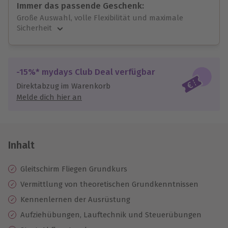
Immer das passende Geschenk:
Große Auswahl, volle Flexibilität und maximale
Sicherheit
Große Auswahl
Über 9.000 unvergessliche Erlebnisse.
Volle Flexibilität
-15%* mydays Club Deal verfügbar
Jeder Gutschein für alle Erlebnisse einlösbar.
Direktabzug im Warenkorb
Maximale Sicherheit
Melde dich hier an
10 Jahre gültig & verlängerbar.
Inhalt
Gleitschirm Fliegen Grundkurs
Vermittlung von theoretischen Grundkenntnissen
Kennenlernen der Ausrüstung
Aufziehübungen, Lauftechnik und Steuerübungen