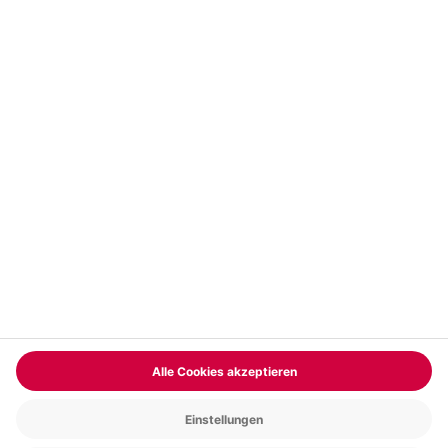
Vertrag widerrufen
FAQs
Kontakt
Zahlungsarten
Über uns
Magazin
Jobs & Karriere
Partnerprogramm
Versand und Lieferung
Presse
AGB
Cookie Einstellungen
Datenschutz
Nutzungsbedingungen
Online-Marktplatz
Barrierefreiheit
Compliance
Impressum
RECHNUNG