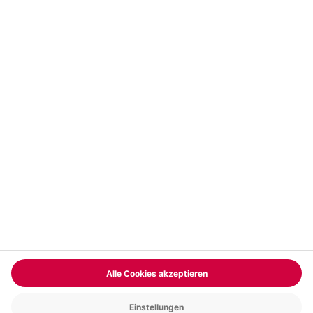
Vertrag widerrufen
FAQs
Kontakt
Zahlungsarten
Über uns
Magazin
Jobs & Karriere
Partnerprogramm
Versand und Lieferung
Presse
AGB
Cookie Einstellungen
Datenschutz
Nutzungsbedingungen
Online-Marktplatz
Barrierefreiheit
Compliance
Impressum
RECHNUNG