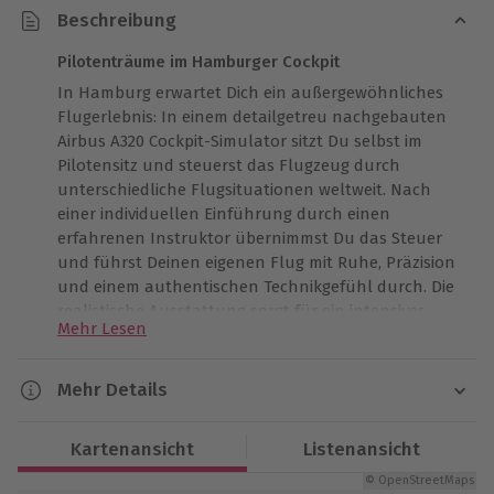
Beschreibung
Pilotenträume im Hamburger Cockpit
In Hamburg erwartet Dich ein außergewöhnliches
Flugerlebnis: In einem detailgetreu nachgebauten
Airbus A320 Cockpit-Simulator sitzt Du selbst im
Pilotensitz und steuerst das Flugzeug durch
unterschiedliche Flugsituationen weltweit. Nach
einer individuellen Einführung durch einen
erfahrenen Instruktor übernimmst Du das Steuer
und führst Deinen eigenen Flug mit Ruhe, Präzision
und einem authentischen Technikgefühl durch. Die
realistische Ausstattung sorgt für ein intensives
Mehr Lesen
Erlebnis. Anschließend nimmst Du auf dem
Copilotensitz Platz und erfährst, wie wichtig
Teamarbeit im Cockpit ist. So bekommst Du einen
Mehr Details
umfassenden Einblick in die Abläufe eines
Dauer
Linienfluges. Dieses besondere Erlebnis im
Kartenansicht
Listenansicht
Flugsimulator in Hamburg bringt Dir das Gefühl des
Gesamtdauer: ca. 60 - 120 Minuten
Fliegens auf beeindruckende Weise näher. Spüre die
© OpenStreetMaps