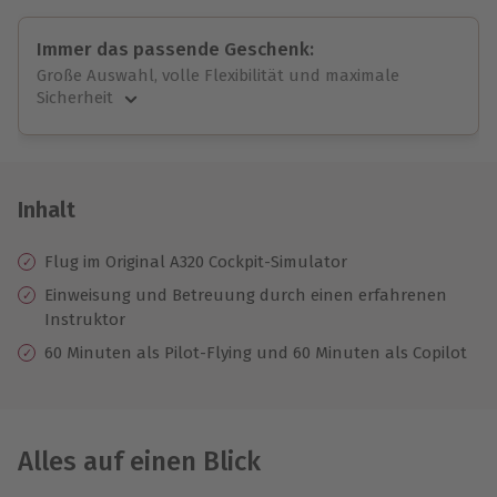
Immer das passende Geschenk:
Große Auswahl, volle Flexibilität und maximale
Sicherheit
Große Auswahl
Über 9.000 unvergessliche Erlebnisse.
Volle Flexibilität
Jeder Gutschein für alle Erlebnisse einlösbar.
Inhalt
Maximale Sicherheit
10 Jahre gültig & verlängerbar.
Flug im Original A320 Cockpit-Simulator
Einweisung und Betreuung durch einen erfahrenen
Instruktor
60 Minuten als Pilot-Flying und 60 Minuten als Copilot
Alles auf einen Blick