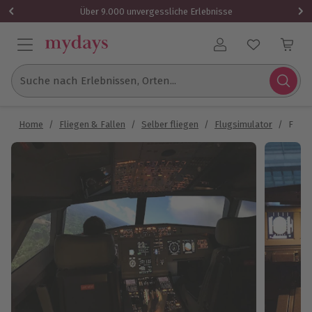
Über 9.000 unvergessliche Erlebnisse
Benutzerkonto
Suche nach Erlebnissen, Orten...
Home
/
Fliegen & Fallen
/
Selber fliegen
/
Flugsimulator
/
Flugs