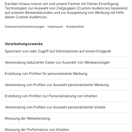
Du möchtest als Firma bestellen?
Minuten Pilot-Flying
Sichere Dir attraktive Firmenkunden Vorteile.
+49 89 / 21 12 90 20
Mo-Fr: 9-17 Uhr
b2b@mydays.de
www.b2b.mydays.de/
Artikelnummer
:
65839
Andere Produkte entdecken