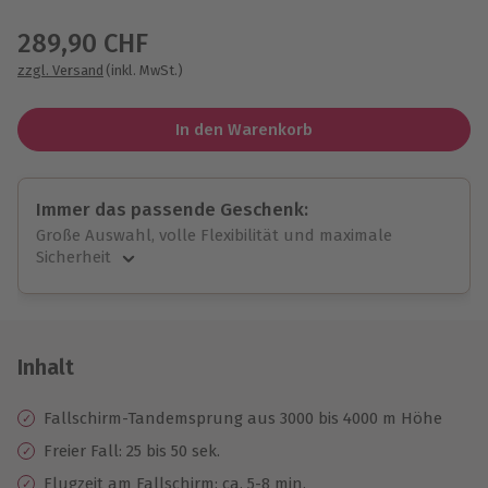
Wähle im nächsten Schritt einen Termin aus
289,90 CHF
zzgl. Versand
(inkl. MwSt.)
In den Warenkorb
Immer das passende Geschenk:
Große Auswahl, volle Flexibilität und maximale
Sicherheit
Große Auswahl
Über 9.000 unvergessliche Erlebnisse.
Volle Flexibilität
Jeder Gutschein für alle Erlebnisse einlösbar.
Inhalt
Maximale Sicherheit
10 Jahre gültig & verlängerbar.
Fallschirm-Tandemsprung aus 3000 bis 4000 m Höhe
Freier Fall: 25 bis 50 sek.
Flugzeit am Fallschirm: ca. 5-8 min.