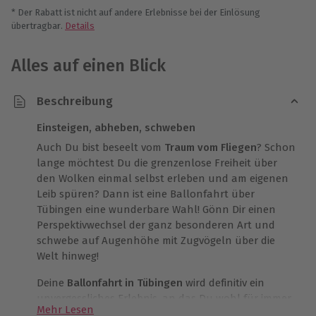
* Der Rabatt ist nicht auf andere Erlebnisse bei der Einlösung
übertragbar.
Details
Alles auf einen Blick
Beschreibung
Einsteigen, abheben, schweben
Auch Du bist beseelt vom
Traum vom Fliegen
? Schon
lange möchtest Du die grenzenlose Freiheit über
den Wolken einmal selbst erleben und am eigenen
Leib spüren? Dann ist eine Ballonfahrt über
Tübingen eine wunderbare Wahl! Gönn Dir einen
Perspektivwechsel der ganz besonderen Art und
schwebe auf Augenhöhe mit Zugvögeln über die
Welt hinweg!
Deine
Ballonfahrt in Tübingen
wird definitiv ein
unvergessliches Erlebnis, an das Du wohl für immer
Mehr Lesen
lächelnd zurückdenken wirst. Der Flug selbst dauert