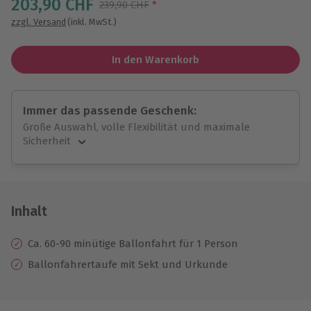
203,90 CHF
Streichpreis
239,90 CHF
*
zzgl. Versand
(inkl. MwSt.)
In den Warenkorb
Immer das passende Geschenk:
Große Auswahl, volle Flexibilität und maximale
Sicherheit
Große Auswahl
Über 9.000 unvergessliche Erlebnisse.
Volle Flexibilität
Jeder Gutschein für alle Erlebnisse einlösbar.
Inhalt
Maximale Sicherheit
10 Jahre gültig & verlängerbar.
Ca. 60-90 minütige Ballonfahrt für 1 Person
Ballonfahrertaufe mit Sekt und Urkunde