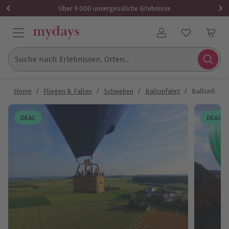
Über 9.000 unvergessliche Erlebnisse
Benutzerkonto
Suche nach Erlebnissen, Orten...
Home
/
Fliegen & Fallen
/
Schweben
/
Ballonfahrt
/
Ballonfahre
DEAL
DEAL