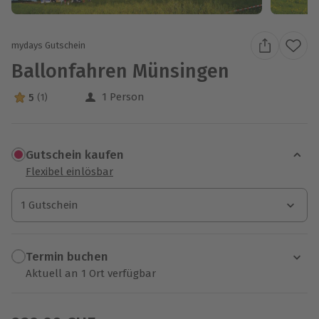
mydays Gutschein
Ballonfahren Münsingen
1 Person
5
(1)
5 Sterne von 5 aus 1 Bewertungen
Gutschein kaufen
Flexibel einlösbar
1 Gutschein
1 Gutschein
1 Gutschein
Termin buchen
Aktuell an 1 Ort verfügbar
Wähle im nächsten Schritt einen Termin aus