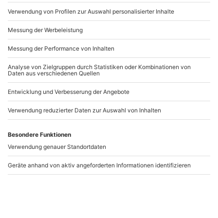
Artikelnummer
:
48451
Andere Produkte entdecken
-15% CLUB DEAL
Ballonfahren Cham
Skiurlaub Bad Ischl für
2 (2 Nächte)
Cham
Bad Ischl
1 Person
2 Personen
239,90 CHF
634,90 CHF
5
(1)