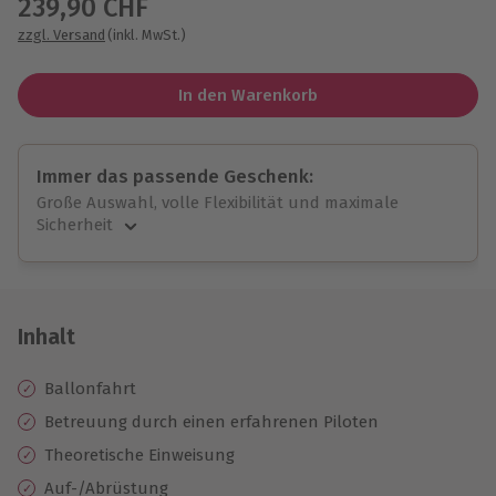
239,90 CHF
zzgl. Versand
(inkl. MwSt.)
In den Warenkorb
Immer das passende Geschenk:
Große Auswahl, volle Flexibilität und maximale
Sicherheit
Große Auswahl
Über 9.000 unvergessliche Erlebnisse.
Volle Flexibilität
Jeder Gutschein für alle Erlebnisse einlösbar.
Inhalt
Maximale Sicherheit
10 Jahre gültig & verlängerbar.
Ballonfahrt
Betreuung durch einen erfahrenen Piloten
Theoretische Einweisung
Auf-/Abrüstung