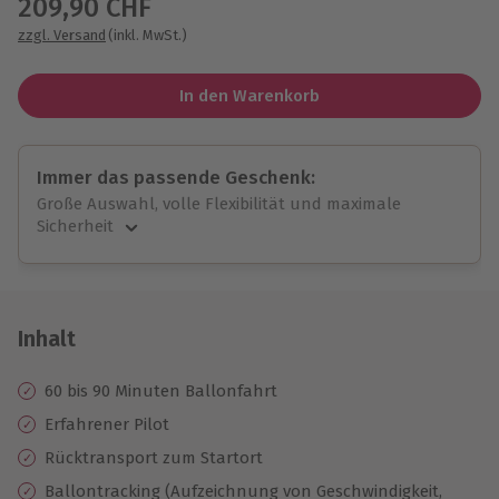
209,90 CHF
zzgl. Versand
(inkl. MwSt.)
In den Warenkorb
Immer das passende Geschenk:
Große Auswahl, volle Flexibilität und maximale
Sicherheit
Große Auswahl
Über 9.000 unvergessliche Erlebnisse.
Volle Flexibilität
Jeder Gutschein für alle Erlebnisse einlösbar.
Inhalt
Maximale Sicherheit
10 Jahre gültig & verlängerbar.
60 bis 90 Minuten Ballonfahrt
Erfahrener Pilot
Rücktransport zum Startort
Ballontracking (Aufzeichnung von Geschwindigkeit,