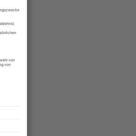
lität
hein für alle Erlebnisse
icherheit
ltig & verlängerbar.