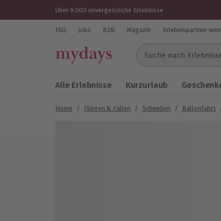
Über 9.000 unvergessliche Erlebnisse
FAQ
Jobs
B2B
Magazin
Erlebnispartner wer
Suche nach Erlebnissen..
Alle Erlebnisse
Kurzurlaub
Geschenke
Home
/
Fliegen & Fallen
/
Schweben
/
Ballonfahrt
Bild 1 von 6