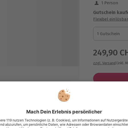
1 Person
Gutschein kauf
Flexibel einlösba
1 Gutschein
1 Gutschein
1 Gutschein
249,90 C
zzgl. Versand
(inkl. 
Immer das p
Große Auswahl, 
maximale Siche
Große Aus
Über 9.000 