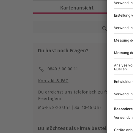
Dauer
Kartenansicht
Gesamtdauer: ca. 3-4 Stunden
Reine Flugdauer: ca. 60-90 Minuten
Karte in Großans
Verfügbarkeit / Termine
Ganzjährig zu bestimmten Terminen ve
Du hast noch Fragen?
Teilnahmebedingungen
Mindestalter: 12 Jahre (unter 18 Jahre
0840 / 00 00 11
eines Erziehungsberechtigten)
Körpergröße: mind. 1,20 m
Kontakt & FAQ
Gewicht: max. 120 kg
Keine Hinweise auf körperliche oder ps
Du erreichst uns telefonisch zu folgenden Z
Keine Schwangerschaft
Feiertagen:
Mo-Fr: 8-20 Uhr | Sa: 10-16 Uhr
Wetter
Bei schlechten Wetterverhältnissen wir
Du möchtest als Firma bestellen?
Entscheidung obliegt dem Veranstalter