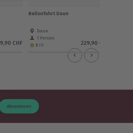
Ballonfahrt Daun
DJ im B
Metern
Daun
Ulm
1 Person
9 Pe
9,90 CHF
229,90 CHF
5
(1)
Abonnieren