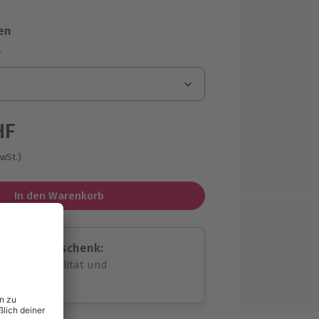
en
r
HF
MwSt.)
In den Warenkorb
assende Geschenk:
volle Flexibilität und
rheit
wahl
unvergessliche