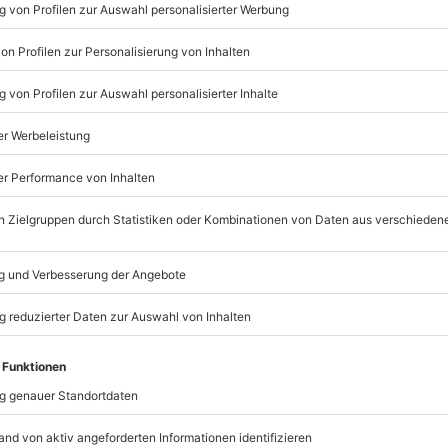
Listenansicht
© OpenStreetMaps
icht
rfügbar
n nur mit Einverständniserklärung
mydays
GmbH
Mühldorfstraße 8
81671
München
ychische Beeinträchtigungen
eiten, außer an bundesweiten
d das Erlebnis verschoben (die
)