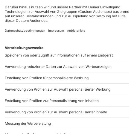
Du möchtest als Firma bestellen?
Sichere Dir attraktive Firmenkunden Vorteile.
+49 89 / 21 12 90 20
Mo-Fr: 9-17 Uhr
b2b@mydays.de
www.b2b.mydays.de/
Artikelnummer
:
MDFWGKS09
Andere Produkte entdecken