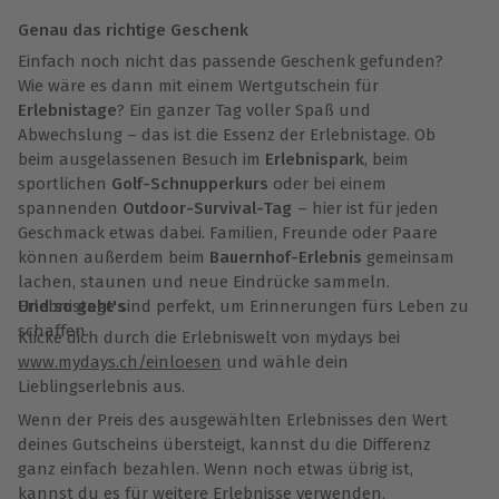
Genau das richtige Geschenk
Einfach noch nicht das passende Geschenk gefunden?
Wie wäre es dann mit einem Wertgutschein für
Erlebnistage
? Ein ganzer Tag voller Spaß und
Abwechslung – das ist die Essenz der Erlebnistage. Ob
beim ausgelassenen Besuch im
Erlebnispark
, beim
sportlichen
Golf-Schnupperkurs
oder bei einem
spannenden
Outdoor-Survival-Tag
– hier ist für jeden
Geschmack etwas dabei. Familien, Freunde oder Paare
können außerdem beim
Bauernhof-Erlebnis
gemeinsam
lachen, staunen und neue Eindrücke sammeln.
Erlebnistage sind perfekt, um Erinnerungen fürs Leben zu
Und so geht's
schaffen.
Klicke dich durch die Erlebniswelt von mydays bei
www.mydays.ch/einloesen
und wähle dein
Lieblingserlebnis aus.
Wenn der Preis des ausgewählten Erlebnisses den Wert
deines Gutscheins übersteigt, kannst du die Differenz
ganz einfach bezahlen. Wenn noch etwas übrig ist,
kannst du es für weitere Erlebnisse verwenden.