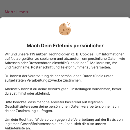
Mehr Lesen
Du hast noch Fragen?
0840 / 00 00 11
Kontakt & FAQ
mydays
GmbH
Mühldorfstraße 8
81671
München
Du erreichst uns telefonisch zu folgenden Zeiten,
außer an bundesweiten Feiertagen:
Mo-Fr: 8-20 Uhr | Sa: 10-16 Uhr