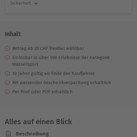
Sicherheit
Große Auswahl
Über 9.000 unvergessliche Erlebnisse.
Volle Flexibilität
Jeder Gutschein für alle Erlebnisse einlösbar.
Inhalt
Maximale Sicherheit
10 Jahre gültig & verlängerbar.
Betrag ab 20 CHF flexibel wählbar
Einlösbar in über 500 Erlebnisse der Kategorie
Wassersport
10 Jahre gültig ab Ende des Kaufjahres
Mit passender Geschenkverpackung erhältlich
Per Post oder PDF erhältlich
Alles auf einen Blick
Beschreibung