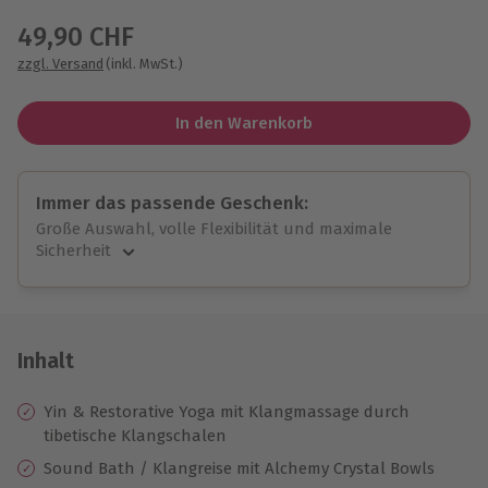
49,90 CHF
zzgl. Versand
(inkl. MwSt.)
In den Warenkorb
Immer das passende Geschenk:
Große Auswahl, volle Flexibilität und maximale
Sicherheit
Große Auswahl
Über 9.000 unvergessliche Erlebnisse.
Volle Flexibilität
Jeder Gutschein für alle Erlebnisse einlösbar.
Inhalt
Maximale Sicherheit
10 Jahre gültig & verlängerbar.
Yin & Restorative Yoga mit Klangmassage durch
tibetische Klangschalen
Sound Bath / Klangreise mit Alchemy Crystal Bowls