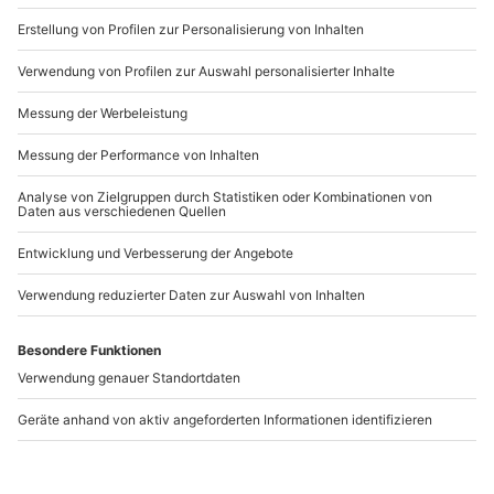
b2b@mydays.de
www.b2b.mydays.de/
Artikelnummer
:
63933
Andere Produkte entdecken
-15% CLUB DEAL
Golf Schnupperkurs
Paintball
Rathenow
(Schnupperpaket)
Lippstadt