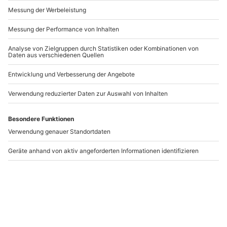
Andere Produkte entdecken
Frühstücken Zirndorf
Schnitzeljagd
für 2
Regensburg
Zirndorf
Regensburg
2 Personen
1-10 Personen
37,90 CHF
37,90 CHF
4
(8)