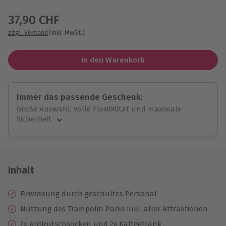
Wähle im nächsten Schritt einen Termin aus
37,90 CHF
zzgl. Versand
(inkl. MwSt.)
In den Warenkorb
Immer das passende Geschenk:
Große Auswahl, volle Flexibilität und maximale
Sicherheit
Große Auswahl
Über 9.000 unvergessliche Erlebnisse.
Volle Flexibilität
Jeder Gutschein für alle Erlebnisse einlösbar.
Inhalt
Maximale Sicherheit
10 Jahre gültig & verlängerbar.
Einweisung durch geschultes Personal
Nutzung des Trampolin Parks inkl. aller Attraktionen
2x Antirutschsocken und 2x Kaltgetränk