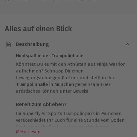
Alles auf einen Blick
Beschreibung
Hüpfspaß in der Trampolinhalle
Könntest Du es mit den Athleten aus Ninja Warrior
aufnehmen? Schnapp Dir einen
bewegungsfreudigen Partner und stellt in der
Trampolinhalle in München
gemeinsam Euer
artistisches Können unter Beweis!
Bereit zum Abheben?
Im Superfly Air Sports Trampolinpark in München
verabschiedet Ihr Euch für eine Stunde vom Boden.
Doch bevor Ihr Euch an den verschiedenen
Mehr Lesen
Attraktionen austoben dürft, erhaltet Ihr eine