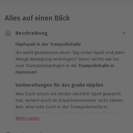
Alles auf einen Blick
Beschreibung
Hüpfspaß in der Trampolinhalle
Ihr wollt gemeinsam einen Tag voller Spaß und jeder
Menge Bewegung verbringen? Dann nichts wie los
zum Trampolinspringen in die
Trampolinhalle in
Hannover
!
Vorbereitungen für das große Hüpfen
Was Euch schon als Kinder reichlich Spaß gemacht
hat, verliert auch im Erwachsenenalter nicht seinen
Reiz. Also tobt Euch in der Trampolinhalle in
Hannover richtig aus. Am besten zieht Ihr Euch Eure
Mehr Lesen
bequemste Sportbekleidung an, um flexibel
herumspringen zu können. Im Trampolinpark
angekommen, erhaltet Ihr eine kurze Einweisung