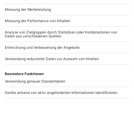
Andere Produkte entdecken
-15% CLUB DEAL
Paar-Fotoshooting
Trampolinhalle
Ostfildern
Wiesbaden für 2
Ostfildern
Wiesbaden
2 Personen
2 Personen
75,90 CHF
36,90 CHF
3
(1)