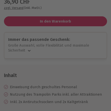
36,90 CHF
zzgl. Versand
(inkl. MwSt.)
In den Warenkorb
Immer das passende Geschenk:
Große Auswahl, volle Flexibilität und maximale
Sicherheit
Große Auswahl
Über 9.000 unvergessliche Erlebnisse.
Volle Flexibilität
Jeder Gutschein für alle Erlebnisse einlösbar.
Inhalt
Maximale Sicherheit
10 Jahre gültig & verlängerbar.
Einweisung durch geschultes Personal
Nutzung des Trampolin Parks inkl. aller Attraktionen
Inkl. 2x Antirutschsocken und 2x Kaltgetränk