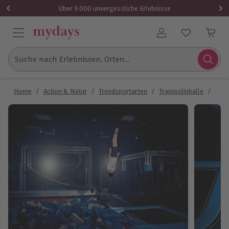
Über 9.000 unvergessliche Erlebnisse
Benutzerkonto
Suche nach Erlebnissen, Orten...
Home
/
Action & Natur
/
Trendsportarten
/
Trampolinhalle
/
Tram