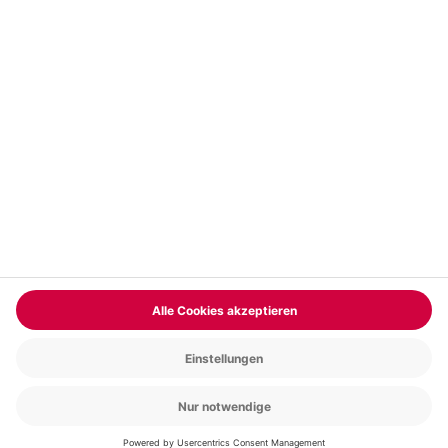
Vertrag widerrufen
FAQs
Kontakt
Zahlungsarten
Über uns
Magazin
Jobs & Karriere
Partnerprogramm
Versand und Lieferung
Presse
AGB
Cookie Einstellungen
Datenschutz
Nutzungsbedingungen
Online-Marktplatz
Barrierefreiheit
Compliance
Impressum
RECHNUNG