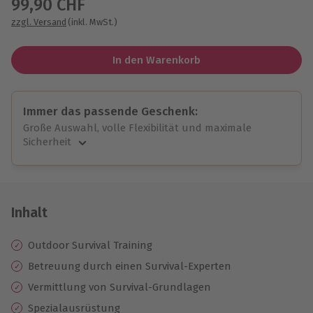
99,90 CHF
zzgl. Versand
(inkl. MwSt.)
In den Warenkorb
Immer das passende Geschenk:
Große Auswahl, volle Flexibilität und maximale
Sicherheit
Große Auswahl
Über 9.000 unvergessliche Erlebnisse.
Volle Flexibilität
Jeder Gutschein für alle Erlebnisse einlösbar.
Inhalt
Maximale Sicherheit
10 Jahre gültig & verlängerbar.
Outdoor Survival Training
Betreuung durch einen Survival-Experten
Vermittlung von Survival-Grundlagen
Spezialausrüstung