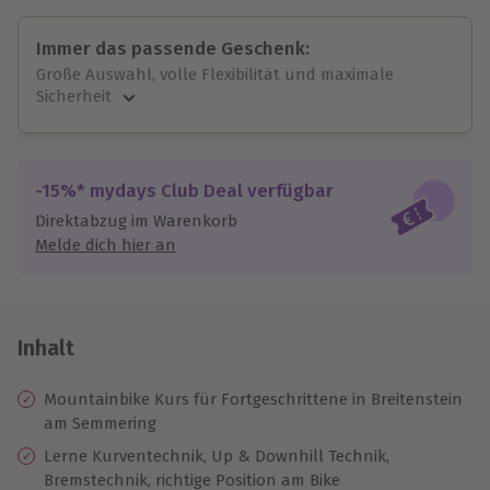
Immer das passende Geschenk:
Große Auswahl, volle Flexibilität und maximale
Sicherheit
Große Auswahl
Über 9.000 unvergessliche Erlebnisse.
Volle Flexibilität
-15%* mydays Club Deal verfügbar
Jeder Gutschein für alle Erlebnisse einlösbar.
Direktabzug im Warenkorb
Maximale Sicherheit
Melde dich hier an
10 Jahre gültig & verlängerbar.
Inhalt
Mountainbike Kurs für Fortgeschrittene in Breitenstein
am Semmering
Lerne Kurventechnik, Up & Downhill Technik,
Bremstechnik, richtige Position am Bike