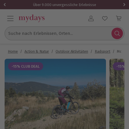
Über 9.000 unvergessliche Erlebnisse
Benutzerkonto
Suche nach Erlebnissen, Orten...
Home
/
Action & Natur
/
Outdoor Aktivitäten
/
Radsport
/
Mounta
-15% CLUB DEAL
-15% C