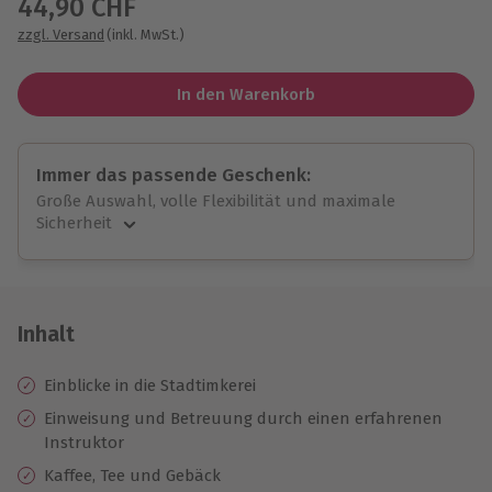
44,90 CHF
zzgl. Versand
(inkl. MwSt.)
In den Warenkorb
Immer das passende Geschenk:
Große Auswahl, volle Flexibilität und maximale
Sicherheit
Große Auswahl
Über 9.000 unvergessliche Erlebnisse.
Volle Flexibilität
Jeder Gutschein für alle Erlebnisse einlösbar.
Inhalt
Maximale Sicherheit
10 Jahre gültig & verlängerbar.
Einblicke in die Stadtimkerei
Einweisung und Betreuung durch einen erfahrenen
Instruktor
Kaffee, Tee und Gebäck