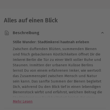
Alles auf einen Blick
Beschreibung
Stille Wunder: Stadtimkerei hautnah erleben
Zwischen duftenden Blüten, summenden Bienen
und frisch gebackenen Köstlichkeiten öffnet Dir die
Imkerei Berlin die Tür zu einer Welt voller Ruhe und
Staunen. Inmitten der urbanen Kulisse Berlins
lernst Du von einem erfahrenen Imker, wie wertvoll
das Zusammenspiel zwischen Mensch und Natur
sein kann. Das sanfte Summen der Bienen begleitet
Dich, während Du den Blick tief in einen lebendigen
Bienenstock wirfst und erfährst, welchen Beitrag die
Stadtimkerei zur Nachhaltigkeit leistet. Bei einer
Mehr Lesen
Tasse Tee oder Kaffee und feinem Gebäck entstehen
beeindruckende Eindrücke und stille Momente, die