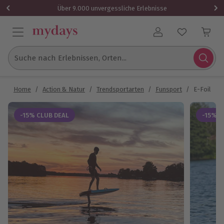
Über 9.000 unvergessliche Erlebnisse
Benutzerkonto
Suche nach Erlebnissen, Orten...
Home
/
Action & Natur
/
Trendsportarten
/
Funsport
/
E-Foil Ein
-15% CLUB DEAL
-15% C