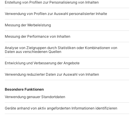
www.b2b.mydays.de/
durchgeführt werden
Artikelnummer
:
47421
Andere Produkte entdecken
-15% CLUB DEAL
-15% CLUB DEAL
E-Foil Schnupperkurs
E-Foil Intensivkurs
für 2 Iffezheim
Neuried
Iffezheim
Neuried
2 Personen
1 Person