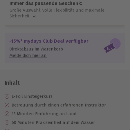
Immer das passende Geschenk:
Große Auswahl, volle Flexibilität und maximale
Sicherheit
Große Auswahl
Über 9.000 unvergessliche Erlebnisse.
Volle Flexibilität
-15%* mydays Club Deal verfügbar
Jeder Gutschein für alle Erlebnisse einlösbar.
Direktabzug im Warenkorb
Maximale Sicherheit
Melde dich hier an
10 Jahre gültig & verlängerbar.
Inhalt
E-Foil Einsteigerkurs
Betreuung durch einen erfahrenen Instruktor
15 Minuten Einführung an Land
60 Minuten Praxiseinheit auf dem Wasser