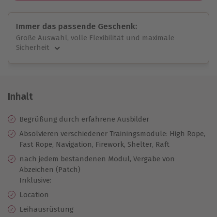
Immer das passende Geschenk:
Große Auswahl, volle Flexibilität und maximale
Sicherheit
Große Auswahl
Über 9.000 unvergessliche Erlebnisse.
Volle Flexibilität
Jeder Gutschein für alle Erlebnisse einlösbar.
Inhalt
Maximale Sicherheit
10 Jahre gültig & verlängerbar.
Begrüßung durch erfahrene Ausbilder
Absolvieren verschiedener Trainingsmodule: High Rope,
Fast Rope, Navigation, Firework, Shelter, Raft
nach jedem bestandenen Modul, Vergabe von
Abzeichen (Patch)
Inklusive:
Location
Leihausrüstung