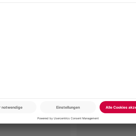
r: 9-17 Uhr
www.b2b.mydays.de/
en
EU