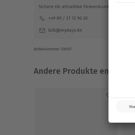
Sichere Dir attraktive Firmenkunden Vorteile.
+49 89 / 21 12 90 20
Mo-F
b2b@mydays.de
Artikelnummer
:
58607
Andere Produkte entdeck
N