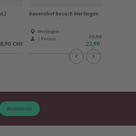
d.)
Bauernhof Besuch Mertingen
Stadtra
Mertingen
Ham
29,90 CHF
1 Person
1 Pe
18,90 CHF
22,90 CHF
4
(2)
Abonnieren