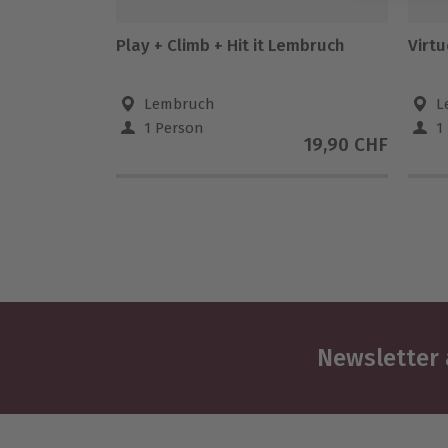
Play + Climb + Hit it Lembruch
Virtu
Lembruch
L
1 Person
1
19,90 CHF
Newsletter 