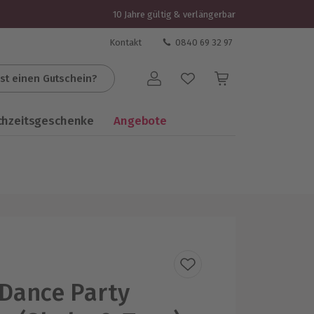
10 Jahre gültig & verlängerbar
Kontakt
0840 69 32 97
st einen Gutschein?
Benutzerkonto
chzeitsgeschenke
Angebote
 Dance Party