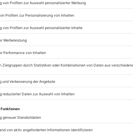
Listenansicht
© OpenStreetMaps
icht
estimmten Terminen verfügbar
mydays
GmbH
fassung
Mühldorfstraße 8
81671
München
eiten, außer an bundesweiten
portschuhe, Handtuch, Trinken