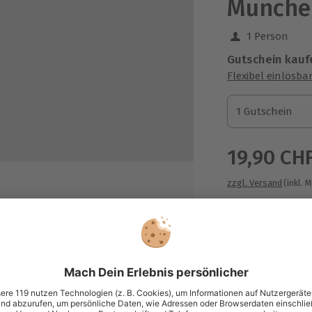
München
1 Person
Gutschein kauf
Flexibel einlösba
1 Gutschein
1 Gutschein
1 Gutschein
19,90 CH
zzgl. Versand
(inkl. 
hten
Immer das p
Große Auswahl, 
maximale Siche