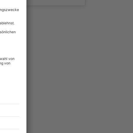
wahl
unvergessliche
lität
hein für alle Erlebnisse
icherheit
ltig & verlängerbar.