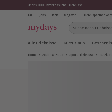
Über 9.000 unvergessliche Erlebnisse
FAQ
Jobs
B2B
Magazin
Erlebnispartner wer
Suche nach Erlebnissen..
Alle Erlebnisse
Kurzurlaub
Geschenke
Home
/
Action & Natur
/
Sport Erlebnisse
/
Tanzkur
Bild 1 von 5