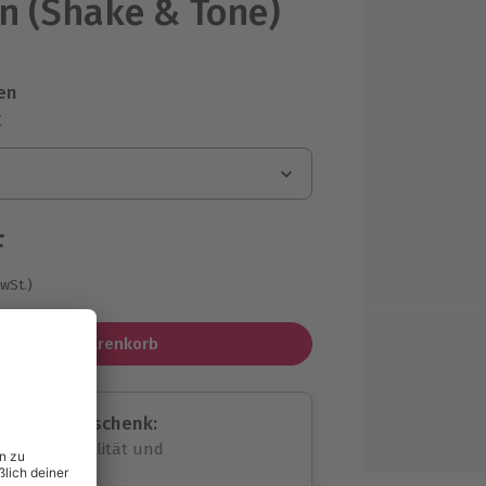
 (Shake & Tone)
en
r
F
MwSt.)
In den Warenkorb
assende Geschenk:
volle Flexibilität und
rheit