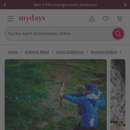
Über 9.000 unvergessliche Erlebnisse
Benutzerkonto
Suche nach Erlebnissen, Orten...
Home
/
Action & Natur
/
Sport Erlebnisse
/
Bogenschießen
/
Bog