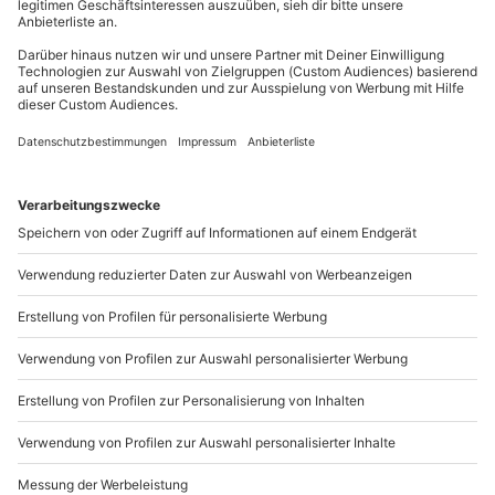
Mo-Fr: 8-20 Uhr | Sa: 10-16 Uhr
Du möchtest als Firma bestellen?
Sichere Dir attraktive Firmenkunden Vorteile.
+49 89 / 21 12 90 20
Mo-Fr: 9-17 Uhr
b2b@mydays.de
www.b2b.mydays.de/
Artikelnummer
:
54765
Andere Produkte entdecken