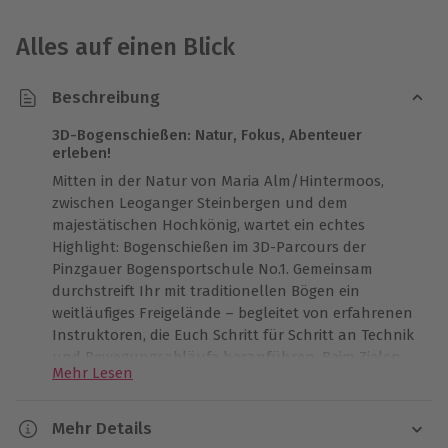
Alles auf einen Blick
Beschreibung
3D-Bogenschießen: Natur, Fokus, Abenteuer
erleben!
Mitten in der Natur von Maria Alm/Hintermoos,
zwischen Leoganger Steinbergen und dem
majestätischen Hochkönig, wartet ein echtes
Highlight: Bogenschießen im 3D-Parcours der
Pinzgauer Bogensportschule No.1. Gemeinsam
durchstreift Ihr mit traditionellen Bögen ein
weitläufiges Freigelände – begleitet von erfahrenen
Instruktoren, die Euch Schritt für Schritt an Technik
und Bewegungsabläufe heranführen. Beim Zielen
Mehr Lesen
auf realistisch gestaltete Tierattrappen erlebt Ihr
Konzentration, Ruhe und natürliche Bewegung im
Einklang. Der spezielle Downhill-Parcours sorgt für
Mehr Details
zusätzliche Abwechslung und macht das Erlebnis