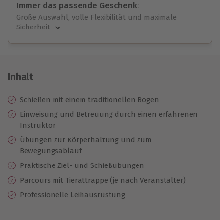
Immer das passende Geschenk:
Große Auswahl, volle Flexibilität und maximale
Sicherheit
Große Auswahl
Über 9.000 unvergessliche Erlebnisse.
Volle Flexibilität
Jeder Gutschein für alle Erlebnisse einlösbar.
Inhalt
Maximale Sicherheit
10 Jahre gültig & verlängerbar.
Schießen mit einem traditionellen Bogen
Einweisung und Betreuung durch einen erfahrenen
Instruktor
Übungen zur Körperhaltung und zum
Bewegungsablauf
Praktische Ziel- und Schießübungen
Parcours mit Tierattrappe (je nach Veranstalter)
Professionelle Leihausrüstung