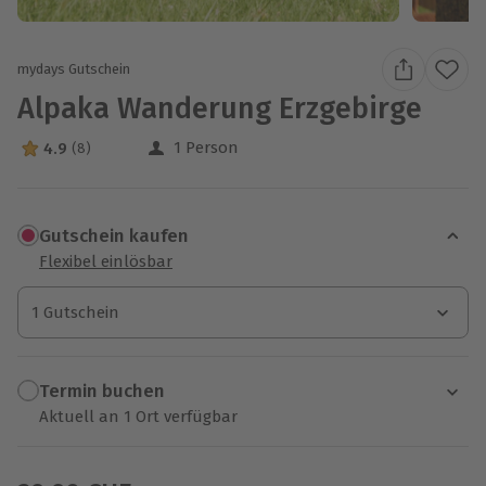
mydays Gutschein
Alpaka Wanderung Erzgebirge
1 Person
4.9
(8)
4.9 Sterne von 5 aus 8 Bewertungen
Gutschein kaufen
Flexibel einlösbar
1 Gutschein
1 Gutschein
1 Gutschein
Termin buchen
Aktuell an 1 Ort verfügbar
Wähle im nächsten Schritt einen Termin aus