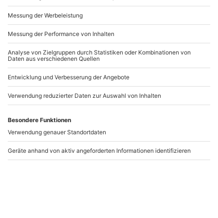
Andere Produkte entdecken
-15% CLUB DEAL
-15% CLUB DEAL
Alpaka Wanderung
Alpaka Wanderung St.
Graz
Paul
Kainbach
St. Paul im Lavanttal
1 Person
1 Person
39,90 CHF
39,90 CHF