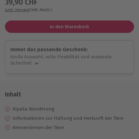
39,90 CHF
zzgl. Versand
(inkl. MwSt.)
In den Warenkorb
Immer das passende Geschenk:
Große Auswahl, volle Flexibilität und maximale
Sicherheit
Große Auswahl
Über 9.000 unvergessliche Erlebnisse.
Volle Flexibilität
Jeder Gutschein für alle Erlebnisse einlösbar.
Inhalt
Maximale Sicherheit
10 Jahre gültig & verlängerbar.
Alpaka Wanderung
Informationen zur Haltung und Herkunft der Tiere
Kennenlernen der Tiere