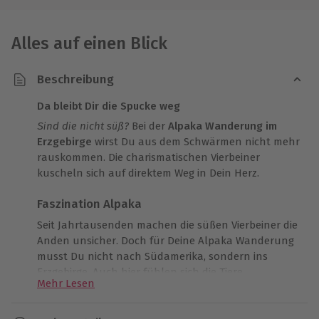
Alles auf einen Blick
Beschreibung
Da bleibt Dir die Spucke weg
Sind die nicht süß?
Bei der
Alpaka Wanderung im
Erzgebirge
wirst Du aus dem Schwärmen nicht mehr
rauskommen. Die charismatischen Vierbeiner
kuscheln sich auf direktem Weg in Dein Herz.
Faszination Alpaka
Seit Jahrtausenden machen die süßen Vierbeiner die
Anden unsicher. Doch für Deine Alpaka Wanderung
musst Du nicht nach Südamerika, sondern ins
Erzgebirge. Auch hier fühlen sich die Tiere
Mehr Lesen
pudelwohl. Etwa einmal im Jahr werden die Tiere
geschoren und aus ihrer kuscheligen Wolle
unglaublich weiche Pullover gemacht. Da Alpakas