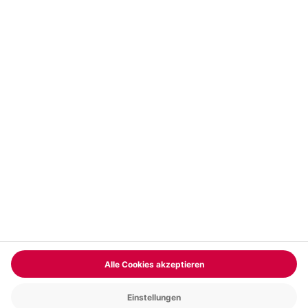
Vertrag widerrufen
FAQs
Kontakt
Zahlungsarten
Über uns
Magazin
Jobs & Karriere
Partnerprogramm
Versand und Lieferung
Presse
AGB
Cookie Einstellungen
Datenschutz
Nutzungsbedingungen
Online-Marktplatz
Barrierefreiheit
Compliance
Impressum
RECHNUNG