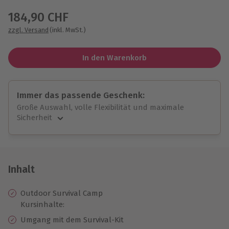
184,90 CHF
zzgl. Versand
(inkl. MwSt.)
In den Warenkorb
Immer das passende Geschenk:
Große Auswahl, volle Flexibilität und maximale
Sicherheit
Große Auswahl
Über 9.000 unvergessliche Erlebnisse.
Volle Flexibilität
Jeder Gutschein für alle Erlebnisse einlösbar.
Inhalt
Maximale Sicherheit
10 Jahre gültig & verlängerbar.
Outdoor Survival Camp
Kursinhalte:
Umgang mit dem Survival-Kit